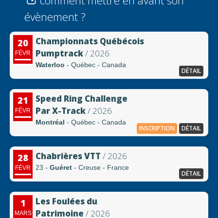
comment mettre en avant son
évènement ?
Championnats Québécois
20
Pumptrack
/ 2026
FÉVR
Waterloo
- Québec - Canada
DÉTAIL
Speed Ring Challenge
21
Par X-Track
/ 2026
FÉVR
Montréal
- Québec - Canada
INSCRIPTION
DÉTAIL
Chabrières VTT
/ 2026
28
23 -
Guéret
- Creuse - France
FÉVR
DÉTAIL
Les Foulées du
1
Patrimoine
/ 2026
MARS