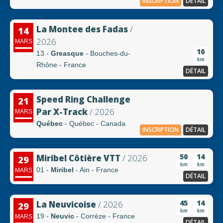
INSCRIPTION
DÉTAIL
La Montee des Fadas
/
14
2026
MARS
10
13 -
Greasque
- Bouches-du-
km
Rhône - France
DÉTAIL
Speed Ring Challenge
21
Par X-Track
/ 2026
MARS
Québec
- Québec - Canada
INSCRIPTION
DÉTAIL
50
14
Miribel Côtière VTT
/ 2026
29
km
km
01 -
Miribel
- Ain - France
MARS
DÉTAIL
45
14
La Neuvicoise
/ 2026
29
km
km
19 -
Neuvic
- Corrèze - France
MARS
DÉTAIL