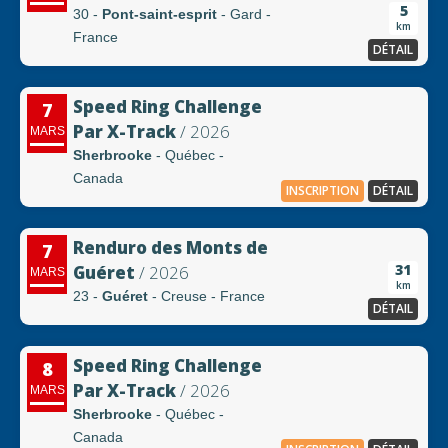
5
30 -
Pont-saint-esprit
- Gard -
km
France
DÉTAIL
Speed Ring Challenge
7
Par X-Track
/ 2026
MARS
Sherbrooke
- Québec -
Canada
INSCRIPTION
DÉTAIL
Renduro des Monts de
7
31
Guéret
/ 2026
MARS
km
23 -
Guéret
- Creuse - France
DÉTAIL
Speed Ring Challenge
8
Par X-Track
/ 2026
MARS
Sherbrooke
- Québec -
Canada