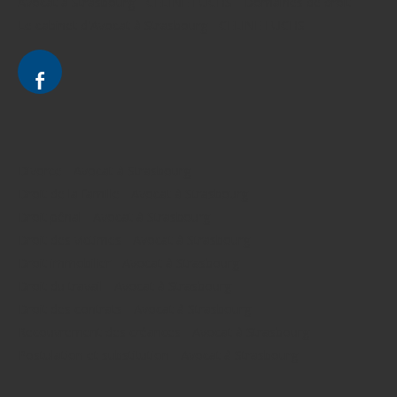
Avocat à Strasbourg - CELINE FUCHS - Domaines de droit
Le cabinet d'Avocat à Strasbourg - CELINE FUCHS
Divorce - Avocat à Strasbourg
Droit de la famille - Avocat à Strasbourg
Droit pénal - Avocat à Strasbourg
Droit des victimes - Avocat à Strasbourg
Droit immobilier - Avocat à Strasbourg
Droit du travail - Avocat à Strasbourg
Droit des contrats - Avocat à Strasbourg
Recouvrement des créances - Avocat à Strasbourg
Postulation et substitution - Avocat à Strasbourg