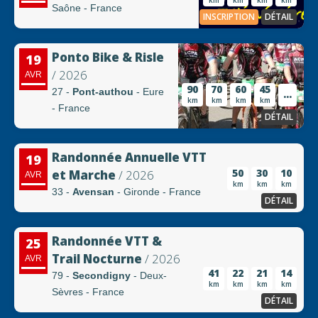
km
km
km
km
Saône - France
INSCRIPTION
DÉTAIL
Ponto Bike & Risle
19
/ 2026
AVR
90
70
60
45
27 -
Pont-authou
- Eure
...
km
km
km
km
- France
DÉTAIL
Randonnée Annuelle VTT
19
50
30
10
et Marche
/ 2026
AVR
km
km
km
33 -
Avensan
- Gironde - France
DÉTAIL
Randonnée VTT &
25
Trail Nocturne
/ 2026
AVR
41
22
21
14
79 -
Secondigny
- Deux-
km
km
km
km
Sèvres - France
DÉTAIL