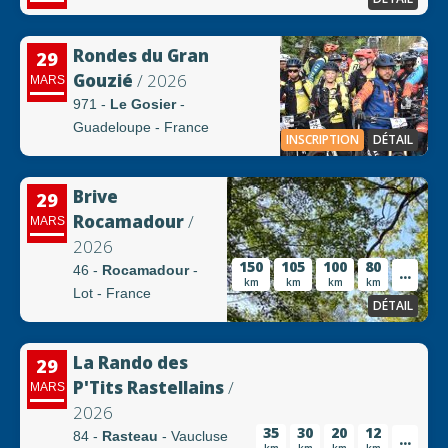
Rondes du Gran
29
Gouzié
/ 2026
MARS
971 -
Le Gosier
-
Guadeloupe - France
INSCRIPTION
DÉTAIL
Brive
29
Rocamadour
/
MARS
2026
150
105
100
80
46 -
Rocamadour
-
...
km
km
km
km
Lot - France
DÉTAIL
La Rando des
29
P'Tits Rastellains
/
MARS
2026
35
30
20
12
84 -
Rasteau
- Vaucluse
...