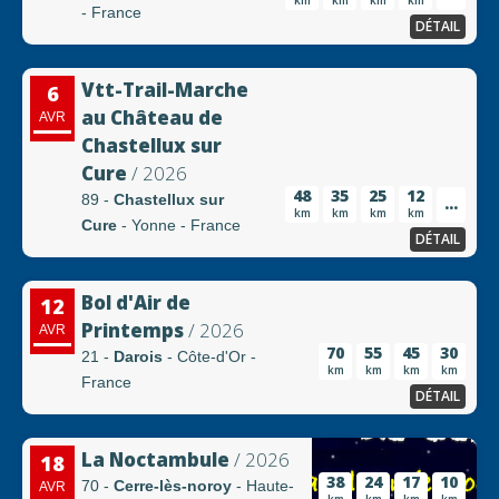
km
km
km
km
- France
DÉTAIL
Vtt-Trail-Marche
6
au Château de
AVR
Chastellux sur
Cure
/ 2026
48
35
25
12
89 -
Chastellux sur
...
km
km
km
km
Cure
- Yonne - France
DÉTAIL
Bol d'Air de
12
Printemps
/ 2026
AVR
70
55
45
30
21 -
Darois
- Côte-d'Or -
km
km
km
km
France
DÉTAIL
La Noctambule
/ 2026
18
38
24
17
10
70 -
Cerre-lès-noroy
- Haute-
AVR