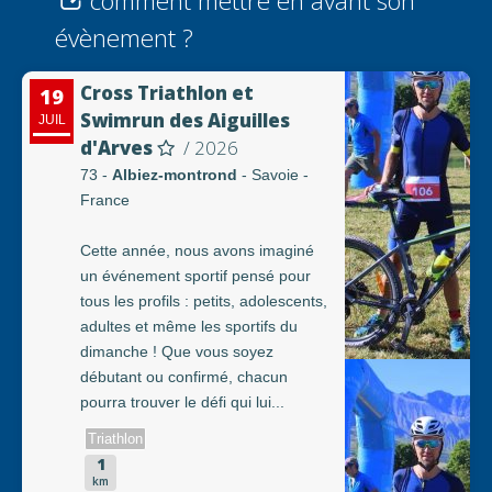
comment mettre en avant son
évènement ?
Cross Triathlon et
19
Swimrun des Aiguilles
JUIL
d'Arves
/ 2026
73 -
Albiez-montrond
- Savoie -
France
Cette année, nous avons imaginé
un événement sportif pensé pour
tous les profils : petits, adolescents,
adultes et même les sportifs du
dimanche ! Que vous soyez
débutant ou confirmé, chacun
pourra trouver le défi qui lui...
Triathlon
1
km