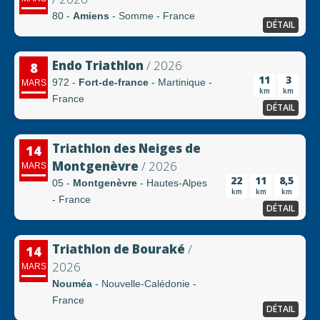
80 -
Amiens
- Somme - France
DÉTAIL
Endo Triathlon
/ 2026
8
11
3
972 -
Fort-de-france
- Martinique -
MARS
km
km
France
DÉTAIL
Triathlon des Neiges de
14
Montgenèvre
/ 2026
MARS
22
11
8,5
05 -
Montgenèvre
- Hautes-Alpes
km
km
km
- France
DÉTAIL
Triathlon de Bouraké
/
14
2026
MARS
Nouméa
- Nouvelle-Calédonie -
France
DÉTAIL