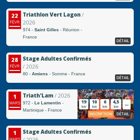
Triathlon Vert Lagon
/
22
2026
FÉVR
974 -
Saint Gilles
- Réunion -
France
DÉTAIL
Stage Adultes Confirmés
28
/ 2026
FÉVR
80 -
Amiens
- Somme - France
DÉTAIL
Triath'Lam
/ 2026
1
19
10
6
4,5
972 -
Le Lamentin
-
...
MARS
km
km
km
km
Martinique - France
INSCRIPTION
DÉTAIL
Stage Adultes Confirmés
1
/ 2026
MARS