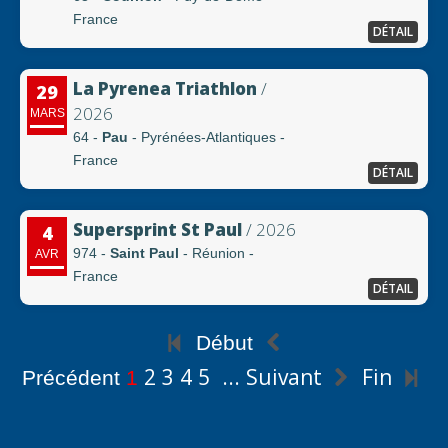
France
DÉTAIL
La Pyrenea Triathlon
/
29
2026
MARS
64 -
Pau
- Pyrénées-Atlantiques -
France
DÉTAIL
Supersprint St Paul
/ 2026
4
974 -
Saint Paul
- Réunion -
AVR
France
DÉTAIL
Début
2
3
4
5
...
Suivant
Fin
Précédent
1