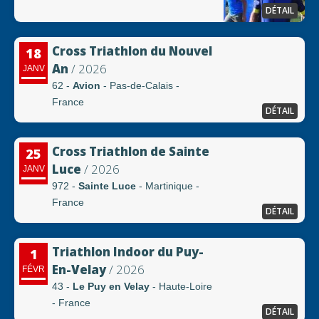
DÉTAIL
Cross Triathlon du Nouvel
18
An
/ 2026
JANV
62 -
Avion
- Pas-de-Calais -
France
DÉTAIL
Cross Triathlon de Sainte
25
Luce
/ 2026
JANV
972 -
Sainte Luce
- Martinique -
France
DÉTAIL
Triathlon Indoor du Puy-
1
En-Velay
/ 2026
FÉVR
43 -
Le Puy en Velay
- Haute-Loire
- France
DÉTAIL