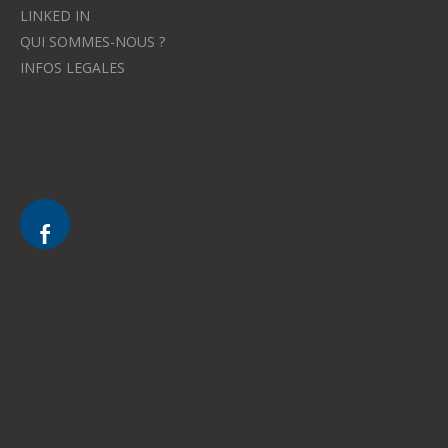
LINKED IN
QUI SOMMES-NOUS ?
INFOS LEGALES
Avocat à Strasbourg CELINE FUCHS
Avocat à Strasbourg - CELINE FUCHS - Domaines de droit
Le cabinet d'Avocat à Strasbourg - CELINE FUCHS
Divorce - Avocat à Strasbourg
Droit de la famille - Avocat à Strasbourg
Droit pénal - Avocat à Strasbourg
Droit des victimes - Avocat à Strasbourg
Droit immobilier - Avocat à Strasbourg