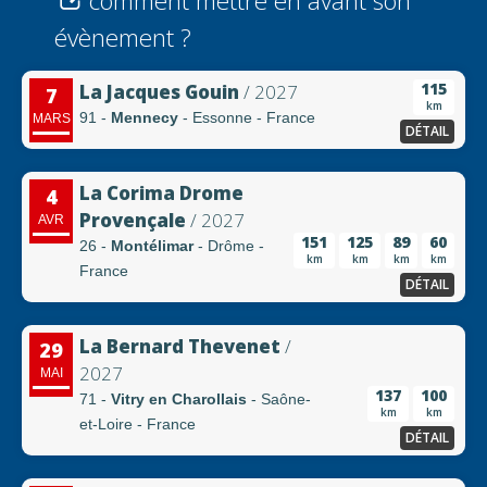
comment mettre en avant son
évènement ?
115
La Jacques Gouin
/ 2027
7
km
91 -
Mennecy
- Essonne - France
MARS
DÉTAIL
La Corima Drome
4
Provençale
/ 2027
AVR
151
125
89
60
26 -
Montélimar
- Drôme -
km
km
km
km
France
DÉTAIL
La Bernard Thevenet
/
29
2027
MAI
137
100
71 -
Vitry en Charollais
- Saône-
km
km
et-Loire - France
DÉTAIL