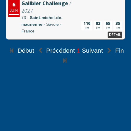
Galibier Challenge
/
6
2027
JUIN
73 -
Saint-michel-de-
110
82
65
35
maurienne
- Savoie -
km
km
km
km
France
DÉTAIL
Début
Précédent
1
Suivant
Fin