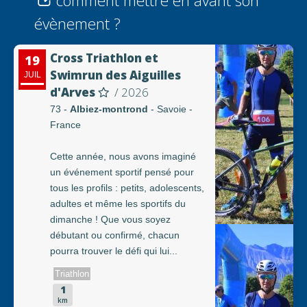
comment mettre en avant son
évènement ?
Cross Triathlon et
19
Swimrun des Aiguilles
JUIL
d'Arves
/ 2026
73 -
Albiez-montrond
- Savoie -
France
Cette année, nous avons imaginé
un événement sportif pensé pour
tous les profils : petits, adolescents,
adultes et même les sportifs du
dimanche ! Que vous soyez
débutant ou confirmé, chacun
pourra trouver le défi qui lui...
Triathlon
1
km