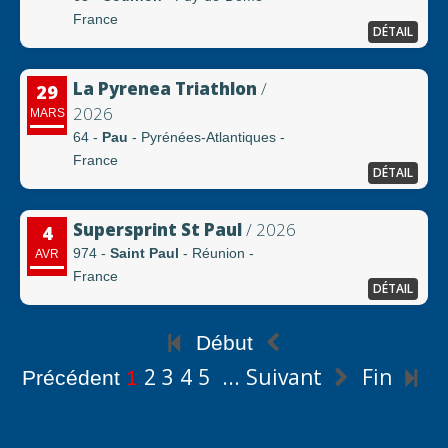
France
DÉTAIL
La Pyrenea Triathlon
/
29
2026
MARS
64 -
Pau
- Pyrénées-Atlantiques -
France
DÉTAIL
Supersprint St Paul
/ 2026
4
974 -
Saint Paul
- Réunion -
AVR
France
DÉTAIL
Début
2
3
4
5
...
Suivant
Fin
Précédent
1