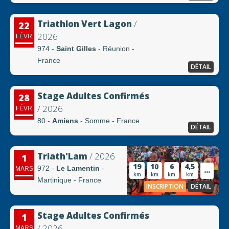
Triathlon Vert Lagon
/
22
2026
FÉVR
974 -
Saint Gilles
- Réunion -
France
DÉTAIL
Stage Adultes Confirmés
28
/ 2026
FÉVR
80 -
Amiens
- Somme - France
DÉTAIL
Triath'Lam
/ 2026
1
19
10
6
4,5
972 -
Le Lamentin
-
...
MARS
km
km
km
km
Martinique - France
INSCRIPTION
DÉTAIL
Stage Adultes Confirmés
1
/ 2026
MARS