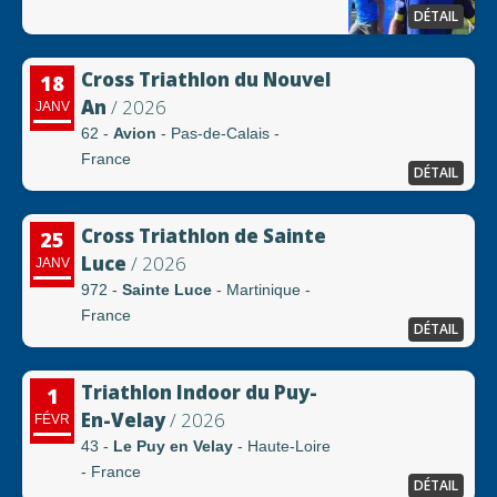
DÉTAIL
Cross Triathlon du Nouvel
18
An
/ 2026
JANV
62 -
Avion
- Pas-de-Calais -
France
DÉTAIL
Cross Triathlon de Sainte
25
Luce
/ 2026
JANV
972 -
Sainte Luce
- Martinique -
France
DÉTAIL
Triathlon Indoor du Puy-
1
En-Velay
/ 2026
FÉVR
43 -
Le Puy en Velay
- Haute-Loire
- France
DÉTAIL