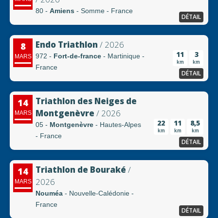
80 -
Amiens
- Somme - France
DÉTAIL
Endo Triathlon
/ 2026
8
11
3
972 -
Fort-de-france
- Martinique -
MARS
km
km
France
DÉTAIL
Triathlon des Neiges de
14
Montgenèvre
/ 2026
MARS
22
11
8,5
05 -
Montgenèvre
- Hautes-Alpes
km
km
km
- France
DÉTAIL
Triathlon de Bouraké
/
14
2026
MARS
Nouméa
- Nouvelle-Calédonie -
France
DÉTAIL