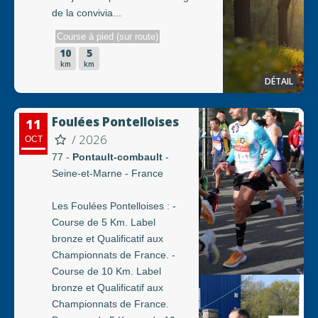
de la convivia...
Course à pied (sur route)
10
5
km
km
DÉTAIL
Foulées Pontelloises
11
/ 2026
OCT
77 -
Pontault-combault
-
Seine-et-Marne - France
Les Foulées Pontelloises : -
Course de 5 Km. Label
bronze et Qualificatif aux
Championnats de France. -
Course de 10 Km. Label
bronze et Qualificatif aux
Championnats de France.