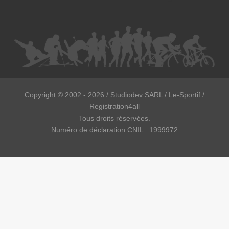
Copyright ©
2002 - 2026
/ Studiodev SARL / Le-Sportif /
Registration4all
Tous droits réservées.
Numéro de déclaration CNIL : 1999972