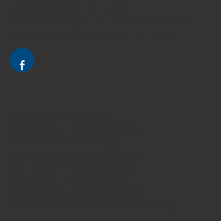
Avocat à Strasbourg CELINE FUCHS
Avocat à Strasbourg - CELINE FUCHS - Domaines de droit
Le cabinet d'Avocat à Strasbourg - CELINE FUCHS
Divorce - Avocat à Strasbourg
Droit de la famille - Avocat à Strasbourg
Droit pénal - Avocat à Strasbourg
Droit des victimes - Avocat à Strasbourg
Droit immobilier - Avocat à Strasbourg
Droit du travail - Avocat à Strasbourg
Droit des contrats - Avocat à Strasbourg
Recouvrement des créances - Avocat à Strasbourg
Postulation et substitution - Avocat à Strasbourg