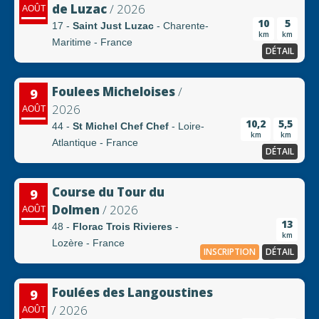
de Luzac
/ 2026
AOÛT
10
5
17 -
Saint Just Luzac
- Charente-
km
km
Maritime - France
DÉTAIL
Foulees Micheloises
/
9
2026
AOÛT
10,2
5,5
44 -
St Michel Chef Chef
- Loire-
km
km
Atlantique - France
DÉTAIL
Course du Tour du
9
Dolmen
/ 2026
AOÛT
13
48 -
Florac Trois Rivieres
-
km
Lozère - France
INSCRIPTION
DÉTAIL
Foulées des Langoustines
9
/ 2026
AOÛT