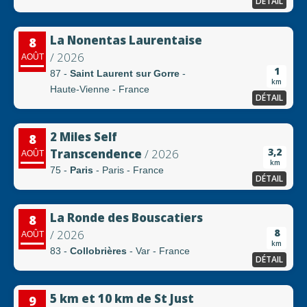
DÉTAIL
La Nonentas Laurentaise
8
/ 2026
AOÛT
1
87 -
Saint Laurent sur Gorre
-
km
Haute-Vienne - France
DÉTAIL
2 Miles Self
8
3,2
Transcendence
/ 2026
AOÛT
km
75 -
Paris
- Paris - France
DÉTAIL
La Ronde des Bouscatiers
8
8
/ 2026
AOÛT
km
83 -
Collobrières
- Var - France
DÉTAIL
5 km et 10 km de St Just
9