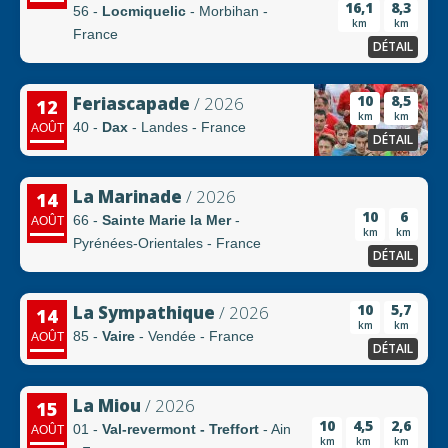
16,1
8,3
56 -
Locmiquelic
- Morbihan -
km
km
France
DÉTAIL
10
8,5
Feriascapade
/ 2026
12
km
km
40 -
Dax
- Landes - France
AOÛT
DÉTAIL
La Marinade
/ 2026
14
10
6
66 -
Sainte Marie la Mer
-
AOÛT
km
km
Pyrénées-Orientales - France
DÉTAIL
10
5,7
La Sympathique
/ 2026
14
km
km
85 -
Vaire
- Vendée - France
AOÛT
DÉTAIL
La Miou
/ 2026
15
10
4,5
2,6
01 -
Val-revermont - Treffort
- Ain
AOÛT
km
km
km