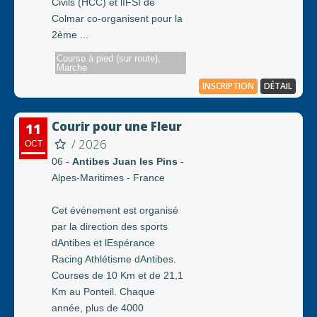
Civils (HCC) et lIFSI de
Colmar co-organisent pour la
2ème ...
Course à pied (sur route),
Marche
INSCRIPTION
DÉTAIL
Courir pour une Fleur
11
/ 2026
OCT
06 -
Antibes Juan les Pins
-
Alpes-Maritimes - France
Cet événement est organisé
par la direction des sports
dAntibes et lEspérance
Racing Athlétisme dAntibes.
Courses de 10 Km et de 21,1
Km au Ponteil. Chaque
année, plus de 4000