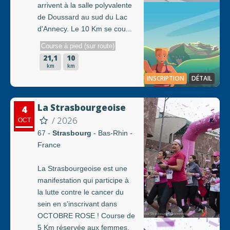
arrivent à la salle polyvalente
de Doussard au sud du Lac
d'Annecy. Le 10 Km se cou...
Course à pied (sur route)
21,1
10
km
km
INSCRIPTION
DÉTAIL
La Strasbourgeoise
4
/ 2026
OCT
67 -
Strasbourg
- Bas-Rhin -
France
La Strasbourgeoise est une
manifestation qui participe à
la lutte contre le cancer du
sein en s'inscrivant dans
OCTOBRE ROSE ! Course de
5 Km réservée aux femmes.