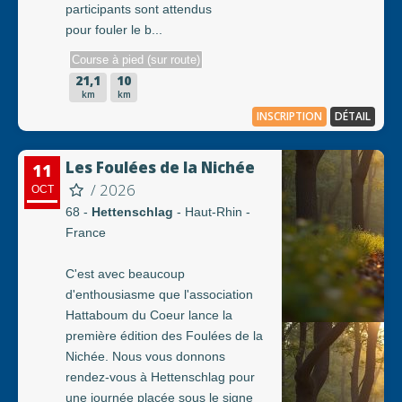
participants sont attendus
pour fouler le b...
Course à pied (sur route)
21,1
10
km
km
INSCRIPTION
DÉTAIL
Les Foulées de la Nichée
11
/ 2026
OCT
68 -
Hettenschlag
- Haut-Rhin -
France
C'est avec beaucoup
d'enthousiasme que l'association
Hattaboum du Coeur lance la
première édition des Foulées de la
Nichée. Nous vous donnons
rendez-vous à Hettenschlag pour
une journée placée sous le signe