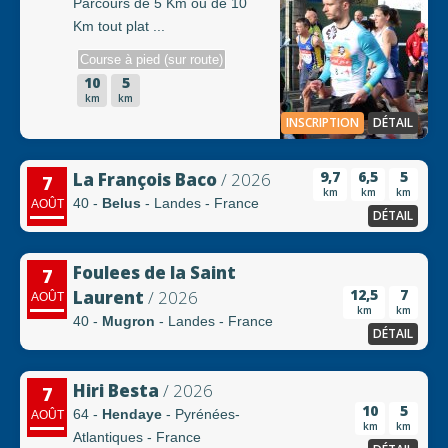
Parcours de 5 Km ou de 10
Km tout plat ...
Course à pied (sur route)
10
5
km
km
INSCRIPTION
DÉTAIL
9,7
6,5
5
La François Baco
/ 2026
7
km
km
km
40 -
Belus
- Landes - France
AOÛT
DÉTAIL
Foulees de la Saint
7
12,5
7
Laurent
/ 2026
AOÛT
km
km
40 -
Mugron
- Landes - France
DÉTAIL
Hiri Besta
/ 2026
7
10
5
64 -
Hendaye
- Pyrénées-
AOÛT
km
km
Atlantiques - France