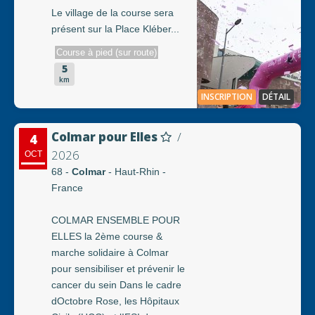
Le village de la course sera
présent sur la Place Kléber...
Course à pied (sur route)
5
km
INSCRIPTION
DÉTAIL
Colmar pour Elles
/
4
2026
OCT
68 -
Colmar
- Haut-Rhin -
France
COLMAR ENSEMBLE POUR
ELLES la 2ème course &
marche solidaire à Colmar
pour sensibiliser et prévenir le
cancer du sein Dans le cadre
dOctobre Rose, les Hôpitaux