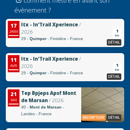
comment mettre en avant son
évènement ?
Itx - In'Trail Xperience
/
17
1
2026
JANV
km
29 -
Quimper
- Finistère - France
DÉTAIL
Itx - In'Trail Xperience
/
11
1
2026
AVR
km
29 -
Quimper
- Finistère - France
DÉTAIL
Tep Bpjeps Apsf Mont
21
de Marsan
/ 2026
MAI
40 -
Mont de Marsan
-
Landes - France
INSCRIPTION
DÉTAIL