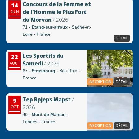
Concours de la Femme et
14
de l'Homme le Plus Fort
JUIN
du Morvan
/ 2026
71 -
Etang-sur-arroux
- Saône-et-
Loire - France
DÉTAIL
Les Sportifs du
22
Samedi
/ 2026
AOÛT
67 -
Strasbourg
- Bas-Rhin -
France
INSCRIPTION
DÉTAIL
Tep Bpjeps Mapst
/
9
2026
OCT
40 -
Mont de Marsan
-
Landes - France
INSCRIPTION
DÉTAIL