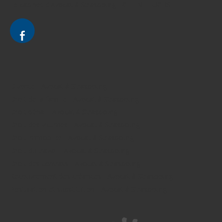
Le cabinet d'Avocat à Strasbourg - CELINE FUCHS
Divorce - Avocat à Strasbourg
Droit de la famille - Avocat à Strasbourg
Droit pénal - Avocat à Strasbourg
Droit des victimes - Avocat à Strasbourg
Droit immobilier - Avocat à Strasbourg
Droit du travail - Avocat à Strasbourg
Droit des contrats - Avocat à Strasbourg
Recouvrement des créances - Avocat à Strasbourg
Postulation et substitution - Avocat à Strasbourg