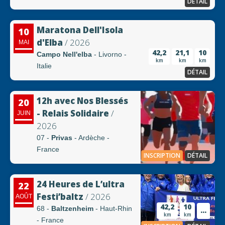
DÉTAIL
Maratona Dell'Isola
10
d'Elba
/ 2026
MAI
42,2
21,1
10
Campo Nell'elba
- Livorno -
km
km
km
Italie
DÉTAIL
12h avec Nos Blessés
20
- Relais Solidaire
/
JUIN
2026
07 -
Privas
- Ardèche -
France
INSCRIPTION
DÉTAIL
24 Heures de L’ultra
22
Festi’baltz
/ 2026
AOÛT
42,2
10
68 -
Baltzenheim
- Haut-Rhin
...
km
km
- France