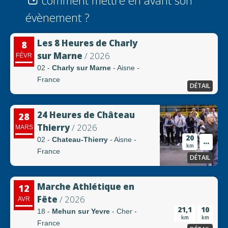
comment mettre en avant son
évènement ?
Les 8 Heures de Charly
8
sur Marne
/ 2026
FÉVR
02 -
Charly sur Marne
- Aisne -
France
DÉTAIL
24 Heures de Château
28
Thierry
/ 2026
MARS
20
02 -
Chateau-Thierry
- Aisne -
...
km
France
DÉTAIL
Marche Athlétique en
12
Fête
/ 2026
AVR
21,1
10
18 -
Mehun sur Yevre
- Cher -
km
km
France