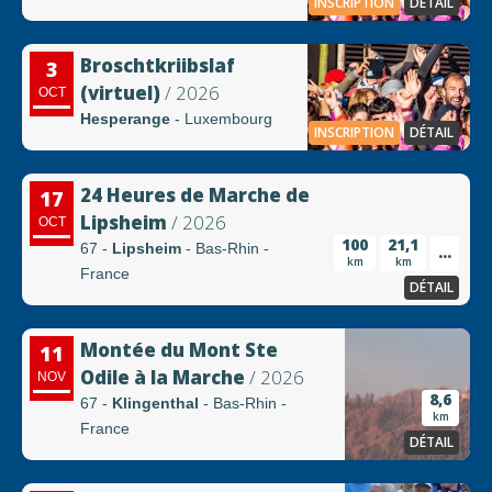
INSCRIPTION
DÉTAIL
Broschtkriibslaf
3
(virtuel)
/ 2026
OCT
Hesperange
- Luxembourg
INSCRIPTION
DÉTAIL
24 Heures de Marche de
17
Lipsheim
/ 2026
OCT
100
21,1
67 -
Lipsheim
- Bas-Rhin -
...
km
km
France
DÉTAIL
Montée du Mont Ste
11
Odile à la Marche
/ 2026
NOV
8,6
67 -
Klingenthal
- Bas-Rhin -
km
France
DÉTAIL