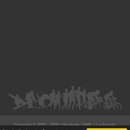
Divorce - Avocat à Strasbourg
Droit de la famille - Avocat à Strasbourg
Droit pénal - Avocat à Strasbourg
Droit des victimes - Avocat à Strasbourg
Droit immobilier - Avocat à Strasbourg
Droit du travail - Avocat à Strasbourg
Droit des contrats - Avocat à Strasbourg
Recouvrement des créances - Avocat à Strasbourg
Postulation et substitution - Avocat à Strasbourg
Copyright ©
2002 - 2026
/ Studiodev SARL / Le-Sportif /