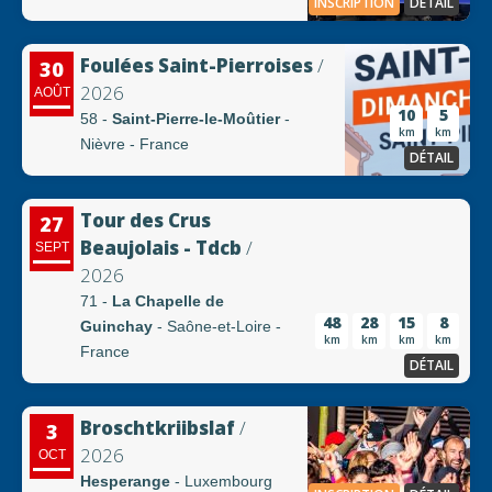
INSCRIPTION
DÉTAIL
Foulées Saint-Pierroises
/
30
2026
AOÛT
10
5
58 -
Saint-Pierre-le-Moûtier
-
km
km
Nièvre - France
DÉTAIL
Tour des Crus
27
Beaujolais - Tdcb
/
SEPT
2026
71 -
La Chapelle de
48
28
15
8
Guinchay
- Saône-et-Loire -
km
km
km
km
France
DÉTAIL
Broschtkriibslaf
/
3
2026
OCT
Hesperange
- Luxembourg