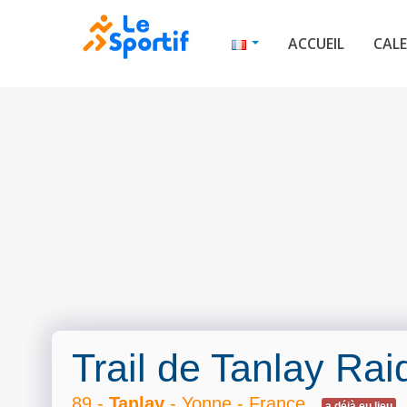
ACCUEIL
CALE
Trail de Tanlay Rai
89 -
Tanlay
- Yonne - France
a déjà eu lieu