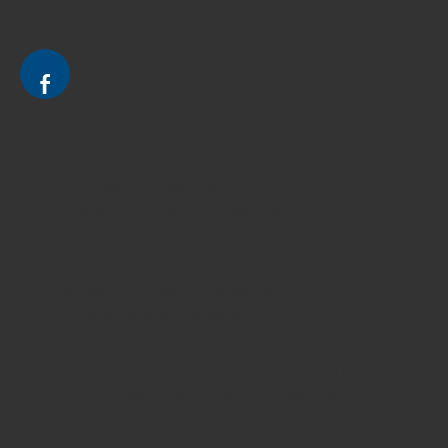
Le cabinet d'Avocat à Strasbourg - CELINE FUCHS
Divorce - Avocat à Strasbourg
Droit de la famille - Avocat à Strasbourg
Droit pénal - Avocat à Strasbourg
Droit des victimes - Avocat à Strasbourg
Droit immobilier - Avocat à Strasbourg
Droit du travail - Avocat à Strasbourg
Droit des contrats - Avocat à Strasbourg
Recouvrement des créances - Avocat à Strasbourg
Postulation et substitution - Avocat à Strasbourg