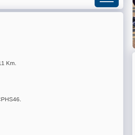
11 Km.
DCPHS46.