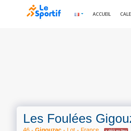
ACCUEIL
CALE
Les Foulées Gigou
46 -
Gigouzac
- Lot - France
a déjà eu lieu