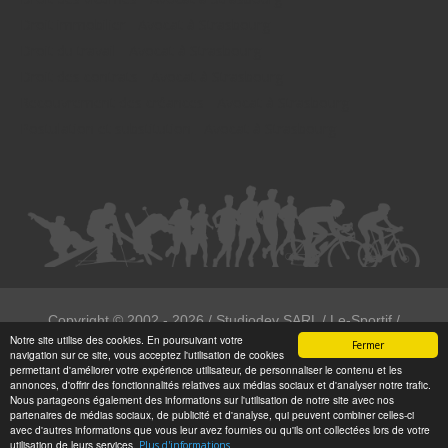
Droit immobilier - Avocat à Strasbourg
Droit du travail - Avocat à Strasbourg
Droit des contrats - Avocat à Strasbourg
Recouvrement des créances - Avocat à Strasbourg
Postulation et substitution - Avocat à Strasbourg
Copyright ©
2002 - 2026
/ Studiodev SARL / Le-Sportif /
Notre site utilise des cookies. En poursuivant votre
Registration4all
Fermer
navigation sur ce site, vous acceptez l'utilisation de cookies
Tous droits réservées.
permettant d'améliorer votre expérience utilisateur, de personnaliser le contenu et les
annonces, d'offrir des fonctionnalités relatives aux médias sociaux et d'analyser notre trafic.
Numéro de déclaration CNIL : 1999972
Nous partageons également des informations sur l'utilisation de notre site avec nos
partenaires de médias sociaux, de publicité et d'analyse, qui peuvent combiner celles-ci
avec d'autres informations que vous leur avez fournies ou qu'ils ont collectées lors de votre
utilisation de leurs services.
Plus d'informations