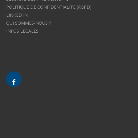
POLITIQUE DE CONFIDENTIALITE (RGPD)
LINKED IN
QUI SOMMES-NOUS ?
INFOS LEGALES
Avocat à Strasbourg CELINE FUCHS
Avocat à Strasbourg - CELINE FUCHS - Domaines de droit
Le cabinet d'Avocat à Strasbourg - CELINE FUCHS
Divorce - Avocat à Strasbourg
Droit de la famille - Avocat à Strasbourg
Droit pénal - Avocat à Strasbourg
Droit des victimes - Avocat à Strasbourg