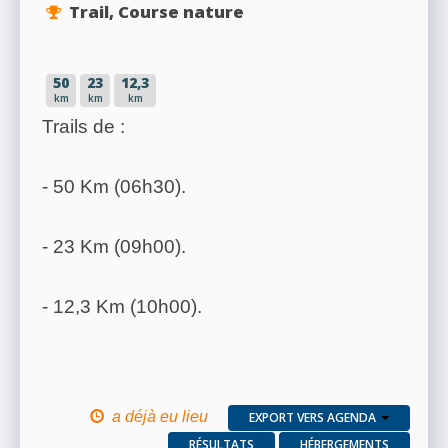
Trail, Course nature
50
23
12,3
km
km
km
Trails de :
- 50 Km (06h30).
- 23 Km (09h00).
- 12,3 Km (10h00).
a déjà eu lieu
EXPORT VERS AGENDA
RÉSULTATS
HÉBERGEMENTS