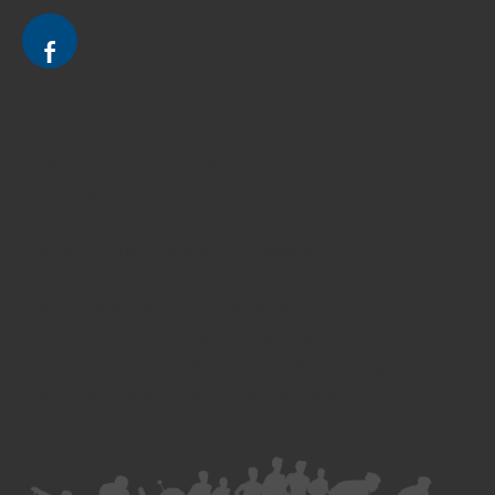
Divorce - Avocat à Strasbourg
Droit de la famille - Avocat à Strasbourg
Droit pénal - Avocat à Strasbourg
Droit des victimes - Avocat à Strasbourg
Droit immobilier - Avocat à Strasbourg
Droit du travail - Avocat à Strasbourg
Droit des contrats - Avocat à Strasbourg
Recouvrement des créances - Avocat à Strasbourg
Postulation et substitution - Avocat à Strasbourg