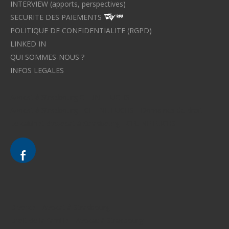
INTERVIEW (apports, perspectives)
SECURITE DES PAIEMENTS
POLITIQUE DE CONFIDENTIALITE (RGPD)
LINKED IN
QUI SOMMES-NOUS ?
INFOS LEGALES
Avocat à Strasbourg CELINE FUCHS
Avocat à Strasbourg - CELINE FUCHS - Domaines de droit
Le cabinet d'Avocat à Strasbourg - CELINE FUCHS
Divorce - Avocat à Strasbourg
Droit de la famille - Avocat à Strasbourg