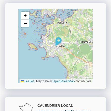
+
−
|
Map data ©
contributors
Leaflet
OpenStreetMap
CALENDRIER LOCAL