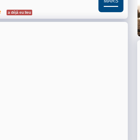
MARS
e
a déjà eu lieu