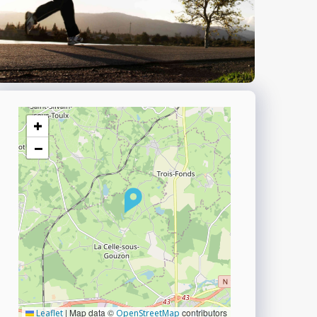
+
−
|
Map data ©
contributors
Leaflet
OpenStreetMap