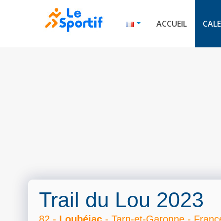
ACCUEIL
CALE
Trail du Lou 2023
82 -
Loubéjac
- Tarn-et-Garonne - Franc