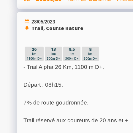
28/05/2023
Trail, Course nature
26
13
8,5
8
km
km
km
km
1100m D+
500m D+
300m D+
300m D+
- Trail Alpha 26 Km, 1100 m D+.
Départ : 08h15.
7% de route goudronnée.
Trail réservé aux coureurs de 20 ans et +.