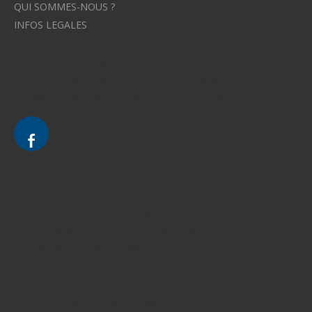
QUI SOMMES-NOUS ?
INFOS LEGALES
Avocat à Strasbourg CELINE FUCHS
Avocat à Strasbourg - CELINE FUCHS - Domaines de droit
Le cabinet d'Avocat à Strasbourg - CELINE FUCHS
Divorce - Avocat à Strasbourg
Droit de la famille - Avocat à Strasbourg
Droit pénal - Avocat à Strasbourg
Droit des victimes - Avocat à Strasbourg
Droit immobilier - Avocat à Strasbourg
Droit du travail - Avocat à Strasbourg