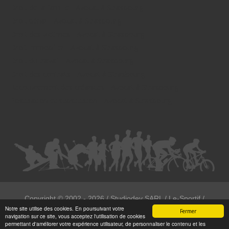
Droit de la famille - Avocat à Strasbourg
Droit pénal - Avocat à Strasbourg
Droit des victimes - Avocat à Strasbourg
Droit immobilier - Avocat à Strasbourg
Droit du travail - Avocat à Strasbourg
Droit des contrats - Avocat à Strasbourg
Recouvrement des créances - Avocat à Strasbourg
Postulation et substitution - Avocat à Strasbourg
Copyright ©
2002 - 2026
/ Studiodev SARL / Le-Sportif /
Notre site utilise des cookies. En poursuivant votre
Registration4all
Fermer
navigation sur ce site, vous acceptez l'utilisation de cookies
Tous droits réservées.
permettant d'améliorer votre expérience utilisateur, de personnaliser le contenu et les