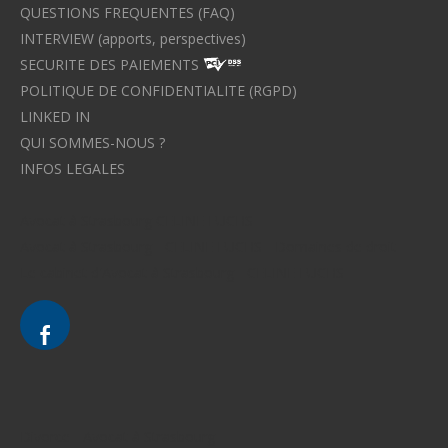
QUESTIONS FREQUENTES (FAQ)
INTERVIEW (apports, perspectives)
SECURITE DES PAIEMENTS
POLITIQUE DE CONFIDENTIALITE (RGPD)
LINKED IN
QUI SOMMES-NOUS ?
INFOS LEGALES
Avocat à Strasbourg CELINE FUCHS
Avocat à Strasbourg - CELINE FUCHS - Domaines de droit
Le cabinet d'Avocat à Strasbourg - CELINE FUCHS
Divorce - Avocat à Strasbourg