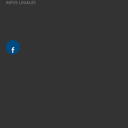
INFOS LEGALES
Avocat à Strasbourg CELINE FUCHS
Avocat à Strasbourg - CELINE FUCHS - Domaines de droit
Le cabinet d'Avocat à Strasbourg - CELINE FUCHS
Divorce - Avocat à Strasbourg
Droit de la famille - Avocat à Strasbourg
Droit pénal - Avocat à Strasbourg
Droit des victimes - Avocat à Strasbourg
Droit immobilier - Avocat à Strasbourg
Droit du travail - Avocat à Strasbourg
Droit des contrats - Avocat à Strasbourg