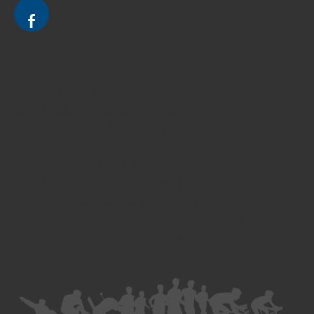
Divorce - Avocat à Strasbourg
Droit de la famille - Avocat à Strasbourg
Droit pénal - Avocat à Strasbourg
Droit des victimes - Avocat à Strasbourg
Droit immobilier - Avocat à Strasbourg
Droit du travail - Avocat à Strasbourg
Droit des contrats - Avocat à Strasbourg
Recouvrement des créances - Avocat à Strasbourg
Postulation et substitution - Avocat à Strasbourg