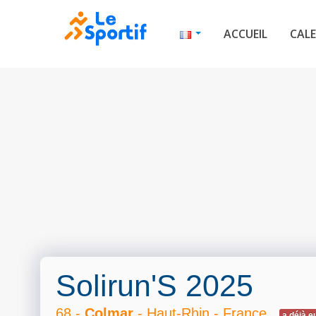
ACCUEIL
CALE
Solirun'S 2025
68 -
Colmar
- Haut-Rhin - France
a déjà eu