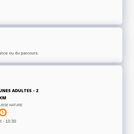
ance ou du parcours.
UNES ADULTES - 2
KM
OURSE NATURE
t -
10:30