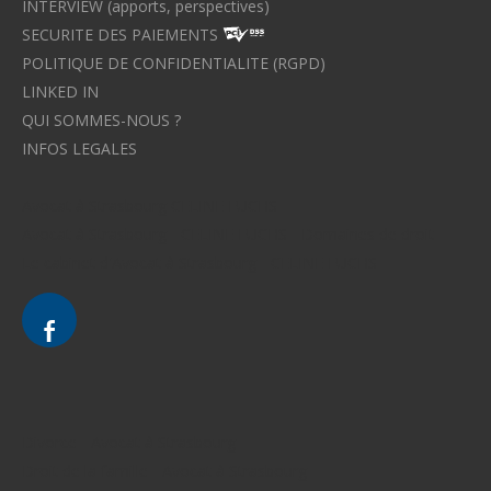
INTERVIEW (apports, perspectives)
SECURITE DES PAIEMENTS
POLITIQUE DE CONFIDENTIALITE (RGPD)
LINKED IN
QUI SOMMES-NOUS ?
INFOS LEGALES
Avocat à Strasbourg CELINE FUCHS
Avocat à Strasbourg - CELINE FUCHS - Domaines de droit
Le cabinet d'Avocat à Strasbourg - CELINE FUCHS
Divorce - Avocat à Strasbourg
Droit de la famille - Avocat à Strasbourg