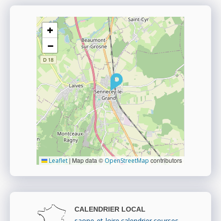
+
−
|
Map data ©
contributors
Leaflet
OpenStreetMap
CALENDRIER LOCAL
saone-et-loire.calendrier.courses