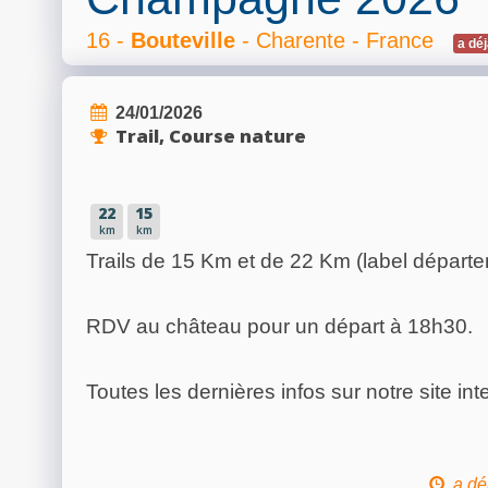
16 -
Bouteville
- Charente - France
a déj
24/01/2026
Trail, Course nature
22
15
km
km
Trails de 15 Km et de 22 Km (label départem
RDV au château pour un départ à 18h30.
Toutes les dernières infos sur notre site int
a dé