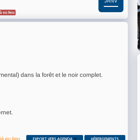
JANV
à eu lieu
ental) dans la forêt et le noir complet.
ernet.
jà eu lieu
EXPORT VERS AGENDA
HÉBERGEMENTS