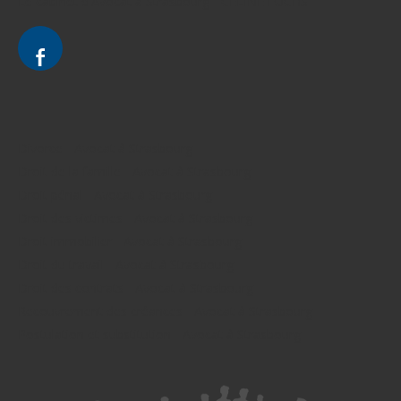
Le cabinet d'Avocat à Strasbourg - CELINE FUCHS
Divorce - Avocat à Strasbourg
Droit de la famille - Avocat à Strasbourg
Droit pénal - Avocat à Strasbourg
Droit des victimes - Avocat à Strasbourg
Droit immobilier - Avocat à Strasbourg
Droit du travail - Avocat à Strasbourg
Droit des contrats - Avocat à Strasbourg
Recouvrement des créances - Avocat à Strasbourg
Postulation et substitution - Avocat à Strasbourg