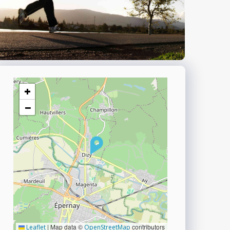
+
−
|
Map data ©
contributors
Leaflet
OpenStreetMap