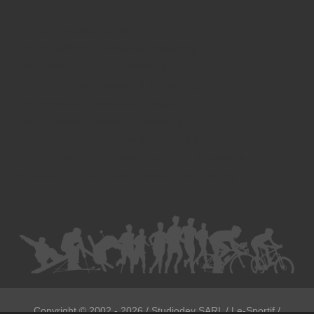
Divorce - Avocat à Strasbourg
Droit de la famille - Avocat à Strasbourg
Droit pénal - Avocat à Strasbourg
Droit des victimes - Avocat à Strasbourg
Droit immobilier - Avocat à Strasbourg
Droit du travail - Avocat à Strasbourg
Droit des contrats - Avocat à Strasbourg
Recouvrement des créances - Avocat à Strasbourg
Postulation et substitution - Avocat à Strasbourg
Copyright ©
2002 - 2026
/ Studiodev SARL / Le-Sportif /