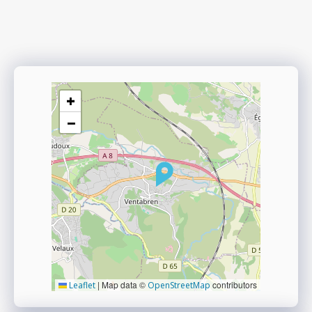
+
−
|
Map data ©
contributors
Leaflet
OpenStreetMap