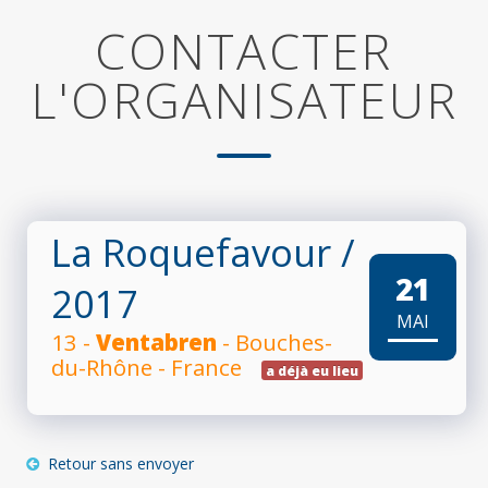
CONTACTER
L'ORGANISATEUR
La Roquefavour
/
21
2017
MAI
13 -
Ventabren
- Bouches-
du-Rhône - France
a déjà eu lieu
Retour sans envoyer