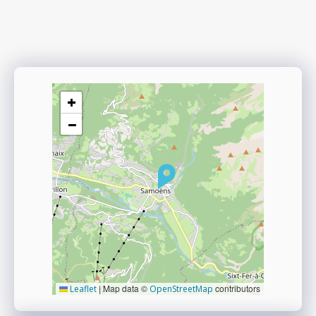
+
−
|
Map data ©
contributors
Leaflet
OpenStreetMap