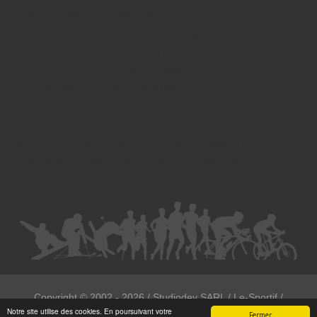
Divorce - Avocat à Strasbourg
Droit de la famille - Avocat à Strasbourg
Droit pénal - Avocat à Strasbourg
Droit des victimes - Avocat à Strasbourg
Droit immobilier - Avocat à Strasbourg
Droit du travail - Avocat à Strasbourg
Droit des contrats - Avocat à Strasbourg
Recouvrement des créances - Avocat à Strasbourg
Postulation et substitution - Avocat à Strasbourg
Copyright ©
2002 - 2026
/ Studiodev SARL / Le-Sportif /
Notre site utilise des cookies. En poursuivant votre
Registration4all
Fermer