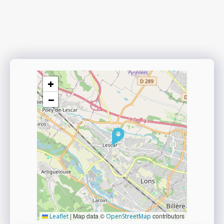
+
−
|
Map data ©
contributors
Leaflet
OpenStreetMap