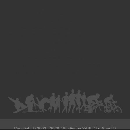
Divorce - Avocat à Strasbourg
Droit de la famille - Avocat à Strasbourg
Droit pénal - Avocat à Strasbourg
Droit des victimes - Avocat à Strasbourg
Droit immobilier - Avocat à Strasbourg
Droit du travail - Avocat à Strasbourg
Droit des contrats - Avocat à Strasbourg
Recouvrement des créances - Avocat à Strasbourg
Postulation et substitution - Avocat à Strasbourg
Copyright ©
2002 - 2026
/ Studiodev SARL / Le-Sportif /