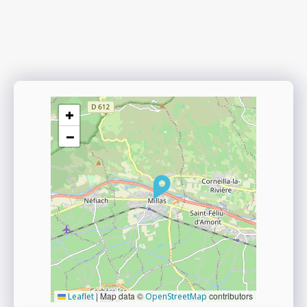
+
−
|
Map data ©
contributors
Leaflet
OpenStreetMap