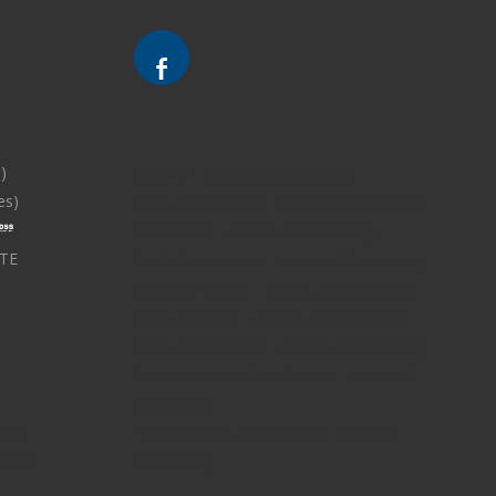
)
Divorce - Avocat à Strasbourg
es)
Droit de la famille - Avocat à Strasbourg
Droit pénal - Avocat à Strasbourg
TE
Droit des victimes - Avocat à Strasbourg
Droit immobilier - Avocat à Strasbourg
Droit du travail - Avocat à Strasbourg
Droit des contrats - Avocat à Strasbourg
Recouvrement des créances - Avocat à
Strasbourg
UCHS
Postulation et substitution - Avocat à
FUCHS -
Strasbourg