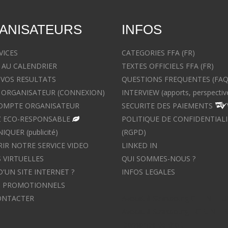
ANISATEURS
INFOS
VICES
CATEGORIES FFA (FR)
 AU CALENDRIER
TEXTES OFFICIELS FFA (FR)
 VOS RESULTATS
QUESTIONS FREQUENTES (FAQ
ORGANISATEUR (CONNEXION)
INTERVIEW (apports, perspectiv
OMPTE ORGANISATEUR
SECURITE DES PAIEMENTS
 ECO-RESPONSABLE
POLITIQUE DE CONFIDENTIALI
UER (publicité)
(RGPD)
IR NOTRE SERVICE VIDEO
LINKED IN
 VIRTUELLES
QUI SOMMES-NOUS ?
D'UN SITE INTERNET ?
INFOS LEGALES
S PROMOTIONNELS
ONTACTER
Avocat à Strasbourg CELINE F
Avocat à Strasbourg - CELINE 
Domaines de droit