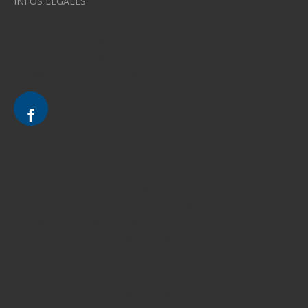
INFOS LEGALES
Avocat à Strasbourg CELINE FUCHS
Avocat à Strasbourg - CELINE FUCHS - Domaines de droit
Le cabinet d'Avocat à Strasbourg - CELINE FUCHS
Divorce - Avocat à Strasbourg
Droit de la famille - Avocat à Strasbourg
Droit pénal - Avocat à Strasbourg
Droit des victimes - Avocat à Strasbourg
Droit immobilier - Avocat à Strasbourg
Droit du travail - Avocat à Strasbourg
Droit des contrats - Avocat à Strasbourg