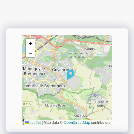
+
−
|
Map data ©
contributors
Leaflet
OpenStreetMap