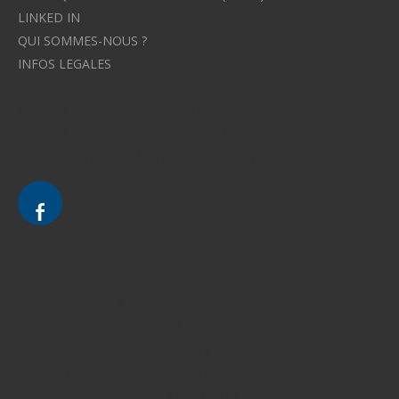
LINKED IN
QUI SOMMES-NOUS ?
INFOS LEGALES
Avocat à Strasbourg CELINE FUCHS
Avocat à Strasbourg - CELINE FUCHS - Domaines de droit
Le cabinet d'Avocat à Strasbourg - CELINE FUCHS
Divorce - Avocat à Strasbourg
Droit de la famille - Avocat à Strasbourg
Droit pénal - Avocat à Strasbourg
Droit des victimes - Avocat à Strasbourg
Droit immobilier - Avocat à Strasbourg