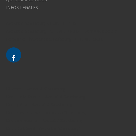
INFOS LEGALES
Avocat à Strasbourg CELINE FUCHS
Avocat à Strasbourg - CELINE FUCHS - Domaines de droit
Le cabinet d'Avocat à Strasbourg - CELINE FUCHS
Divorce - Avocat à Strasbourg
Droit de la famille - Avocat à Strasbourg
Droit pénal - Avocat à Strasbourg
Droit des victimes - Avocat à Strasbourg
Droit immobilier - Avocat à Strasbourg
Droit du travail - Avocat à Strasbourg