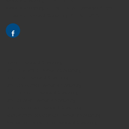
Avocat à Strasbourg CELINE FUCHS
Avocat à Strasbourg - CELINE FUCHS - Domaines de droit
Le cabinet d'Avocat à Strasbourg - CELINE FUCHS
Divorce - Avocat à Strasbourg
Droit de la famille - Avocat à Strasbourg
Droit pénal - Avocat à Strasbourg
Droit des victimes - Avocat à Strasbourg
Droit immobilier - Avocat à Strasbourg
Droit du travail - Avocat à Strasbourg
Droit des contrats - Avocat à Strasbourg
Recouvrement des créances - Avocat à Strasbourg
Postulation et substitution - Avocat à Strasbourg