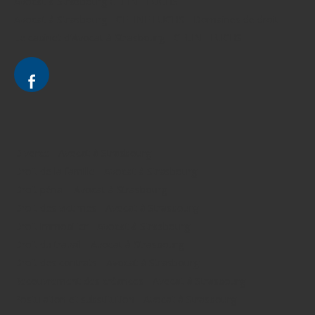
Avocat à Strasbourg CELINE FUCHS
Avocat à Strasbourg - CELINE FUCHS - Domaines de droit
Le cabinet d'Avocat à Strasbourg - CELINE FUCHS
Divorce - Avocat à Strasbourg
Droit de la famille - Avocat à Strasbourg
Droit pénal - Avocat à Strasbourg
Droit des victimes - Avocat à Strasbourg
Droit immobilier - Avocat à Strasbourg
Droit du travail - Avocat à Strasbourg
Droit des contrats - Avocat à Strasbourg
Recouvrement des créances - Avocat à Strasbourg
Postulation et substitution - Avocat à Strasbourg