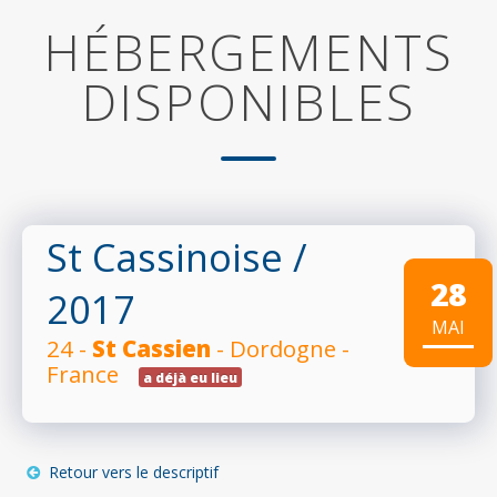
HÉBERGEMENTS
DISPONIBLES
St Cassinoise
/
28
2017
MAI
24 -
St Cassien
- Dordogne -
France
a déjà eu lieu
Retour vers le descriptif