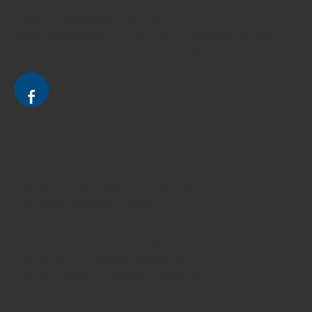
Avocat à Strasbourg CELINE FUCHS
Avocat à Strasbourg - CELINE FUCHS - Domaines de droit
Le cabinet d'Avocat à Strasbourg - CELINE FUCHS
Divorce - Avocat à Strasbourg
Droit de la famille - Avocat à Strasbourg
Droit pénal - Avocat à Strasbourg
Droit des victimes - Avocat à Strasbourg
Droit immobilier - Avocat à Strasbourg
Droit du travail - Avocat à Strasbourg
Droit des contrats - Avocat à Strasbourg
Recouvrement des créances - Avocat à Strasbourg