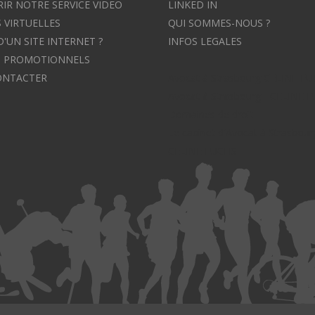
IR NOTRE SERVICE VIDEO
LINKED IN
 VIRTUELLES
QUI SOMMES-NOUS ?
D'UN SITE INTERNET ?
INFOS LEGALES
S PROMOTIONNELS
ONTACTER
Avocat à Strasbourg CELINE F
Avocat à Strasbourg - CELINE 
Domaines de droit
Le cabinet d'Avocat à Strasbour
CELINE FUCHS