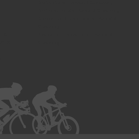
Droit du travail - Avocat à Strasbourg
Droit des contrats - Avocat à Strasbourg
Recouvrement des créances - Avocat à
Strasbourg
UCHS
Postulation et substitution - Avocat à
FUCHS -
Strasbourg
g -