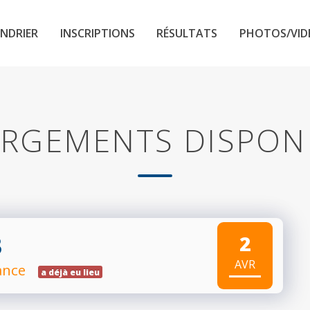
NDRIER
INSCRIPTIONS
RÉSULTATS
PHOTOS/VID
RGEMENTS DISPON
3
2
AVR
rance
a déjà eu lieu