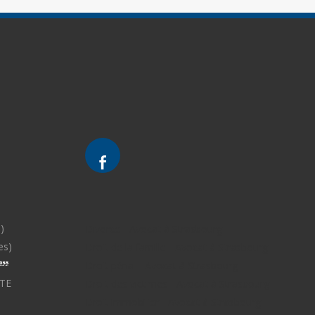
)
Divorce - Avocat à Strasbourg
es)
Droit de la famille - Avocat à Strasbourg
Droit pénal - Avocat à Strasbourg
TE
Droit des victimes - Avocat à Strasbourg
Droit immobilier - Avocat à Strasbourg