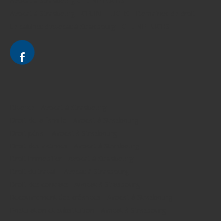
Avocat à Strasbourg CELINE FUCHS
Avocat à Strasbourg - CELINE FUCHS - Domaines de droit
Le cabinet d'Avocat à Strasbourg - CELINE FUCHS
Divorce - Avocat à Strasbourg
Droit de la famille - Avocat à Strasbourg
Droit pénal - Avocat à Strasbourg
Droit des victimes - Avocat à Strasbourg
Droit immobilier - Avocat à Strasbourg
Droit du travail - Avocat à Strasbourg
Droit des contrats - Avocat à Strasbourg
Recouvrement des créances - Avocat à Strasbourg
Postulation et substitution - Avocat à Strasbourg