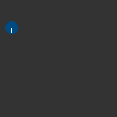
Avocat à Strasbourg CELINE FUCHS
Avocat à Strasbourg - CELINE FUCHS - Domaines de droit
Le cabinet d'Avocat à Strasbourg - CELINE FUCHS
Divorce - Avocat à Strasbourg
Droit de la famille - Avocat à Strasbourg
Droit pénal - Avocat à Strasbourg
Droit des victimes - Avocat à Strasbourg
Droit immobilier - Avocat à Strasbourg
Droit du travail - Avocat à Strasbourg
Droit des contrats - Avocat à Strasbourg
Recouvrement des créances - Avocat à Strasbourg
Postulation et substitution - Avocat à Strasbourg