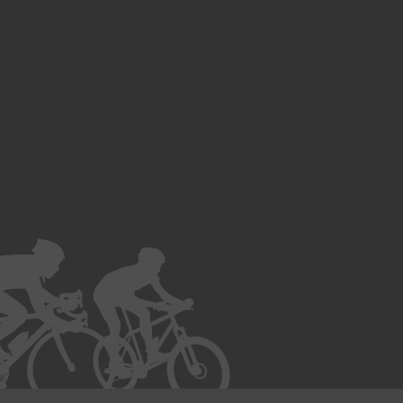
Droit du travail - Avocat à Strasbourg
Droit des contrats - Avocat à Strasbourg
Recouvrement des créances - Avocat à
Strasbourg
UCHS
Postulation et substitution - Avocat à
FUCHS -
Strasbourg
g -