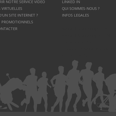
IR NOTRE SERVICE VIDEO
LINKED IN
 VIRTUELLES
QUI SOMMES-NOUS ?
D'UN SITE INTERNET ?
INFOS LEGALES
S PROMOTIONNELS
ONTACTER
Avocat à Strasbourg CELINE F
Avocat à Strasbourg - CELINE 
Domaines de droit
Le cabinet d'Avocat à Strasbour
CELINE FUCHS