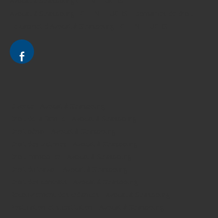
Avocat à Strasbourg CELINE FUCHS
Avocat à Strasbourg - CELINE FUCHS - Domaines de droit
Le cabinet d'Avocat à Strasbourg - CELINE FUCHS
Divorce - Avocat à Strasbourg
Droit de la famille - Avocat à Strasbourg
Droit pénal - Avocat à Strasbourg
Droit des victimes - Avocat à Strasbourg
Droit immobilier - Avocat à Strasbourg
Droit du travail - Avocat à Strasbourg
Droit des contrats - Avocat à Strasbourg
Recouvrement des créances - Avocat à Strasbourg
Postulation et substitution - Avocat à Strasbourg