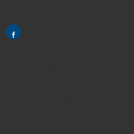
Avocat à Strasbourg CELINE FUCHS
Avocat à Strasbourg - CELINE FUCHS - Domaines de droit
Le cabinet d'Avocat à Strasbourg - CELINE FUCHS
Divorce - Avocat à Strasbourg
Droit de la famille - Avocat à Strasbourg
Droit pénal - Avocat à Strasbourg
Droit des victimes - Avocat à Strasbourg
Droit immobilier - Avocat à Strasbourg
Droit du travail - Avocat à Strasbourg
Droit des contrats - Avocat à Strasbourg
Recouvrement des créances - Avocat à Strasbourg
Postulation et substitution - Avocat à Strasbourg