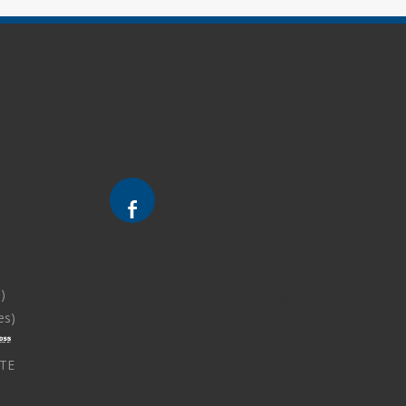
)
Divorce - Avocat à Strasbourg
es)
Droit de la famille - Avocat à Strasbourg
Droit pénal - Avocat à Strasbourg
TE
Droit des victimes - Avocat à Strasbourg
Droit immobilier - Avocat à Strasbourg