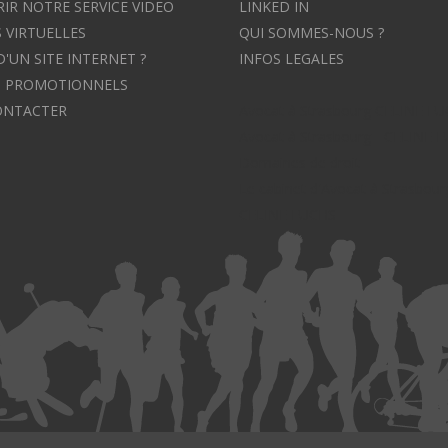
IR NOTRE SERVICE VIDEO
LINKED IN
 VIRTUELLES
QUI SOMMES-NOUS ?
D'UN SITE INTERNET ?
INFOS LEGALES
S PROMOTIONNELS
ONTACTER
Avocat à Strasbourg CELINE F
Avocat à Strasbourg - CELINE 
Domaines de droit
Le cabinet d'Avocat à Strasbour
CELINE FUCHS