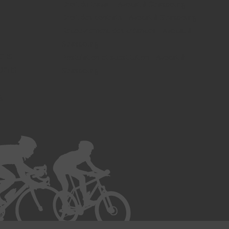
Droit du travail - Avocat à Strasbourg
Droit des contrats - Avocat à Strasbourg
Recouvrement des créances - Avocat à
Strasbourg
UCHS
Postulation et substitution - Avocat à
FUCHS -
Strasbourg
g -