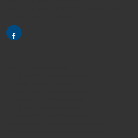
Avocat à Strasbourg CELINE FUCHS
Avocat à Strasbourg - CELINE FUCHS - Domaines de droit
Le cabinet d'Avocat à Strasbourg - CELINE FUCHS
Divorce - Avocat à Strasbourg
Droit de la famille - Avocat à Strasbourg
Droit pénal - Avocat à Strasbourg
Droit des victimes - Avocat à Strasbourg
Droit immobilier - Avocat à Strasbourg
Droit du travail - Avocat à Strasbourg
Droit des contrats - Avocat à Strasbourg
Recouvrement des créances - Avocat à Strasbourg
Postulation et substitution - Avocat à Strasbourg