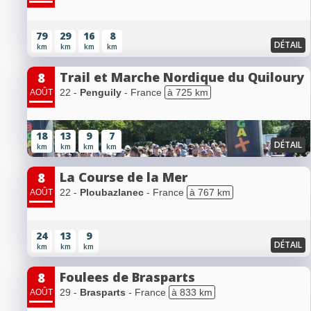
79
29
16
8
DÉTAIL
km
km
km
km
Trail et Marche Nordique du Quiloury
8
22 -
Penguily
- France
à 725 km
AOÛT
18
13
9
7
DÉTAIL
km
km
km
km
La Course de la Mer
8
22 -
Ploubazlanec
- France
à 767 km
AOÛT
24
13
9
DÉTAIL
km
km
km
Foulees de Brasparts
8
29 -
Brasparts
- France
à 833 km
AOÛT