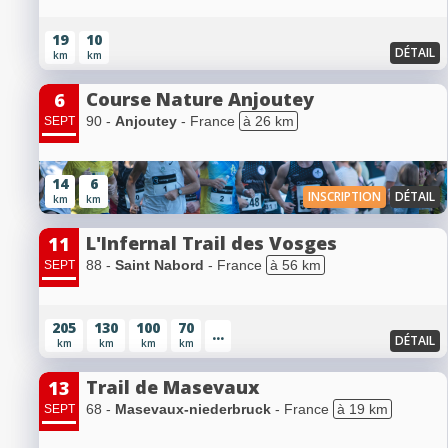
19
10
DÉTAIL
km
km
Course Nature Anjoutey
6
90 -
Anjoutey
- France
à 26 km
SEPT
14
6
INSCRIPTION
DÉTAIL
km
km
L'Infernal Trail des Vosges
11
88 -
Saint Nabord
- France
à 56 km
SEPT
205
130
100
70
...
DÉTAIL
km
km
km
km
Trail de Masevaux
13
68 -
Masevaux-niederbruck
- France
à 19 km
SEPT