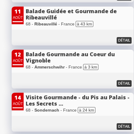
Balade Guidée et Gourmande de
11
Ribeauvillé
AOÛT
68 -
Ribeauvillé
- France
à 43 km
DÉTAIL
Balade Gourmande au Coeur du
12
Vignoble
AOÛT
68 -
Ammerschwihr
- France
à 3 km
DÉTAIL
Visite Gourmande - du Pis au Palais -
14
Les Secrets ...
AOÛT
68 -
Sondernach
- France
à 24 km
DÉTAIL