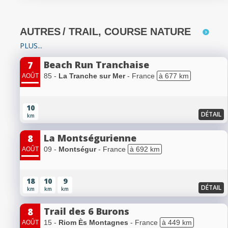
AUTRES
/ TRAIL, COURSE NATURE
PLUS...
Beach Run Tranchaise
7
85 -
La Tranche sur Mer
- France
à 677 km
AOÛT
10
DÉTAIL
km
La Montségurienne
8
09 -
Montségur
- France
à 692 km
AOÛT
18
10
9
DÉTAIL
km
km
km
Trail des 6 Burons
8
15 -
Riom Ès Montagnes
- France
à 449 km
AOÛT