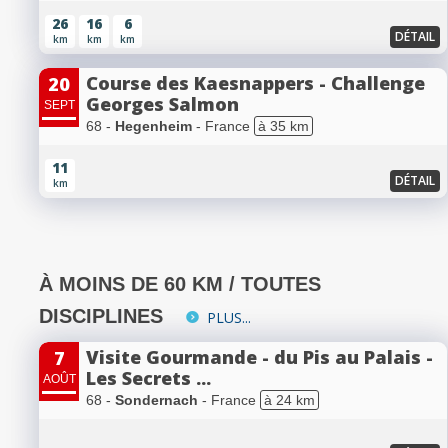
26
16
6
DÉTAIL
km
km
km
Course des Kaesnappers - Challenge
20
Georges Salmon
SEPT
68 -
Hegenheim
- France
à 35 km
11
DÉTAIL
km
À MOINS DE 60 KM / TOUTES
DISCIPLINES
PLUS...
Visite Gourmande - du Pis au Palais -
7
Les Secrets ...
AOÛT
68 -
Sondernach
- France
à 24 km