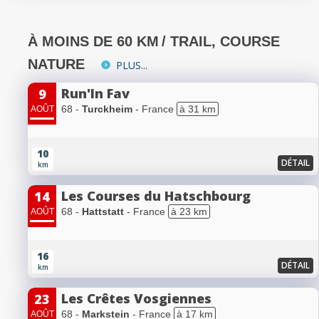
À MOINS DE 60 KM
/ TRAIL, COURSE
NATURE
PLUS...
Run'In Fav
9
68 -
Turckheim
- France
à 31 km
AOÛT
10
DÉTAIL
km
Les Courses du Hatschbourg
14
68 -
Hattstatt
- France
à 23 km
AOÛT
16
DÉTAIL
km
Les Crêtes Vosgiennes
23
68 -
Markstein
- France
à 17 km
AOÛT