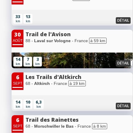
33
13
DÉTAIL
km
km
Trail de l'Avison
30
88 -
Laval sur Vologne
- France
à 59 km
AOÛT
14
7
3
DÉTAIL
km
km
km
Les Trails d'Altkirch
6
68 -
Altkirch
- France
à 19 km
SEPT
14
10
6,3
DÉTAIL
km
km
km
Trail des Rainettes
6
68 -
Morschwiller le Bas
- France
à 8 km
SEPT