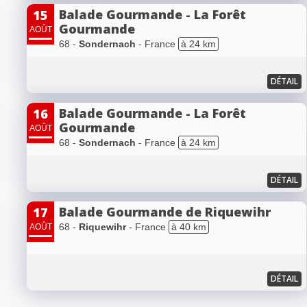
Balade Gourmande - La Forêt
15
Gourmande
AOÛT
68 -
Sondernach
- France
à 24 km
DÉTAIL
Balade Gourmande - La Forêt
16
Gourmande
AOÛT
68 -
Sondernach
- France
à 24 km
DÉTAIL
Balade Gourmande de Riquewihr
17
68 -
Riquewihr
- France
à 40 km
AOÛT
DÉTAIL