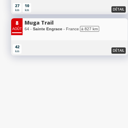
27
10
DÉTAIL
km
km
Muga Trail
8
64 -
Sainte Engrace
- France
à 827 km
AOÛT
42
DÉTAIL
km