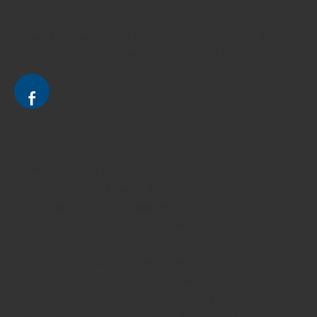
Avocat à Strasbourg CELINE FUCHS
Avocat à Strasbourg - CELINE FUCHS - Domaines de droit
Le cabinet d'Avocat à Strasbourg - CELINE FUCHS
Divorce - Avocat à Strasbourg
Droit de la famille - Avocat à Strasbourg
Droit pénal - Avocat à Strasbourg
Droit des victimes - Avocat à Strasbourg
Droit immobilier - Avocat à Strasbourg
Droit du travail - Avocat à Strasbourg
Droit des contrats - Avocat à Strasbourg
Recouvrement des créances - Avocat à Strasbourg