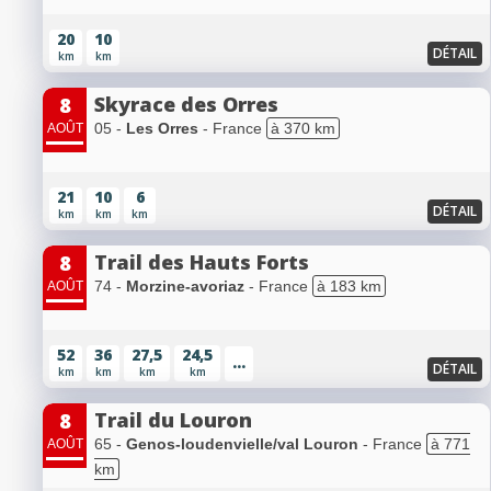
20
10
DÉTAIL
km
km
Skyrace des Orres
8
05 -
Les Orres
- France
à 370 km
AOÛT
21
10
6
DÉTAIL
km
km
km
Trail des Hauts Forts
8
74 -
Morzine-avoriaz
- France
à 183 km
AOÛT
52
36
27,5
24,5
...
DÉTAIL
km
km
km
km
Trail du Louron
8
65 -
Genos-loudenvielle/val Louron
- France
à 771
AOÛT
km