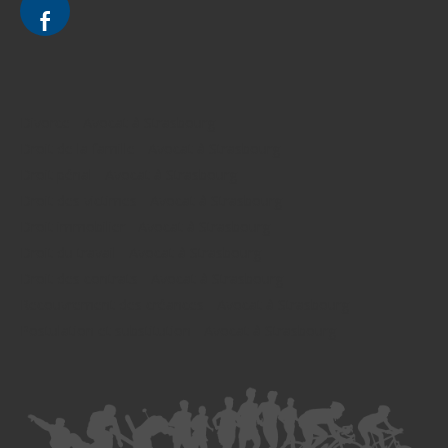
Divorce - Avocat à Strasbourg
Droit de la famille - Avocat à Strasbourg
Droit pénal - Avocat à Strasbourg
Droit des victimes - Avocat à Strasbourg
Droit immobilier - Avocat à Strasbourg
Droit du travail - Avocat à Strasbourg
Droit des contrats - Avocat à Strasbourg
Recouvrement des créances - Avocat à Strasbourg
Postulation et substitution - Avocat à Strasbourg