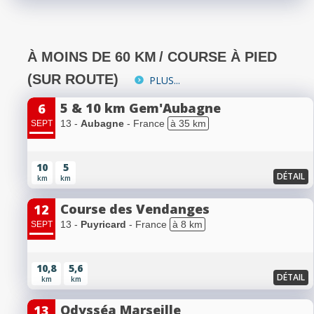
À MOINS DE 60 KM
/ COURSE À PIED
(SUR ROUTE)
PLUS...
5 & 10 km Gem'Aubagne
6
13 -
Aubagne
- France
à 35 km
SEPT
10
5
DÉTAIL
km
km
Course des Vendanges
12
13 -
Puyricard
- France
à 8 km
SEPT
10,8
5,6
DÉTAIL
km
km
Odysséa Marseille
13