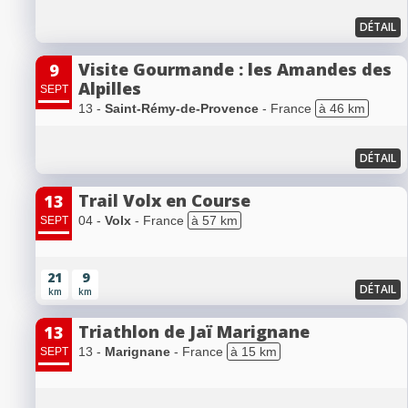
DÉTAIL
Visite Gourmande : les Amandes des
9
Alpilles
SEPT
13 -
Saint-Rémy-de-Provence
- France
à 46 km
DÉTAIL
Trail Volx en Course
13
04 -
Volx
- France
à 57 km
SEPT
21
9
DÉTAIL
km
km
Triathlon de Jaï Marignane
13
13 -
Marignane
- France
à 15 km
SEPT