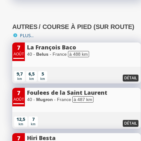
AUTRES
/ COURSE À PIED (SUR ROUTE)
PLUS...
La François Baco
7
40 -
Belus
- France
à 488 km
AOÛT
9,7
6,5
5
DÉTAIL
km
km
km
Foulees de la Saint Laurent
7
40 -
Mugron
- France
à 487 km
AOÛT
12,5
7
DÉTAIL
km
km
Hiri Besta
7