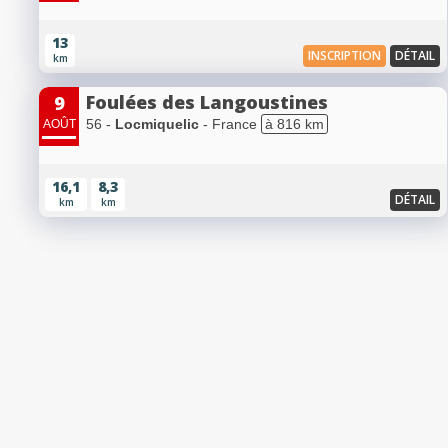
13
INSCRIPTION
DÉTAIL
km
Foulées des Langoustines
9
56 -
Locmiquelic
- France
à 816 km
AOÛT
16,1
8,3
DÉTAIL
km
km