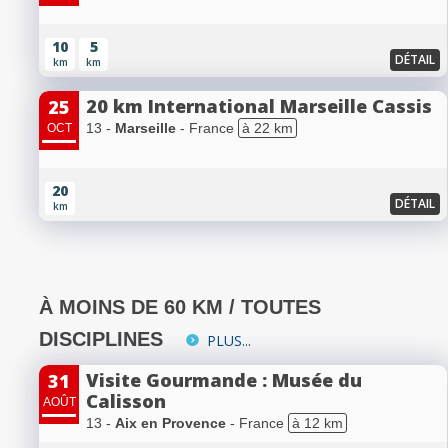
10
5
DÉTAIL
km
km
20 km International Marseille Cassis
25
13 -
Marseille
- France
à 22 km
OCT
20
DÉTAIL
km
À MOINS DE 60 KM / TOUTES
DISCIPLINES
PLUS...
Visite Gourmande : Musée du
31
Calisson
AOÛT
13 -
Aix en Provence
- France
à 12 km