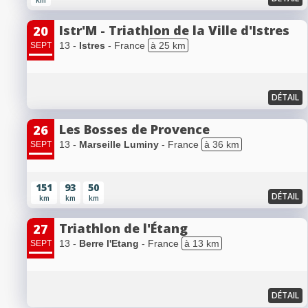
km
Istr'M - Triathlon de la Ville d'Istres
20
13 -
Istres
- France
à 25 km
SEPT
DÉTAIL
Les Bosses de Provence
26
13 -
Marseille Luminy
- France
à 36 km
SEPT
151
93
50
DÉTAIL
km
km
km
Triathlon de l'Étang
27
13 -
Berre l'Etang
- France
à 13 km
SEPT
DÉTAIL