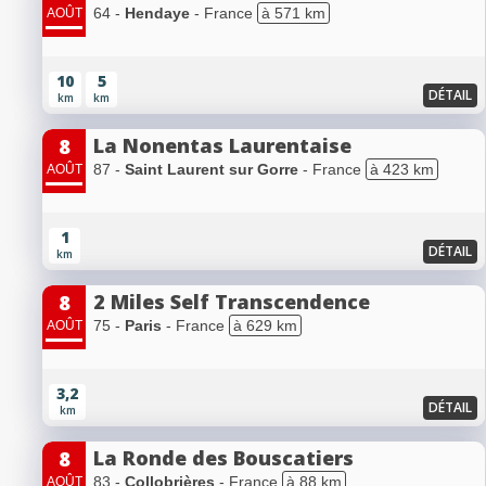
64 -
Hendaye
- France
à 571 km
AOÛT
10
5
DÉTAIL
km
km
La Nonentas Laurentaise
8
87 -
Saint Laurent sur Gorre
- France
à 423 km
AOÛT
1
DÉTAIL
km
2 Miles Self Transcendence
8
75 -
Paris
- France
à 629 km
AOÛT
3,2
DÉTAIL
km
La Ronde des Bouscatiers
8
83 -
Collobrières
- France
à 88 km
AOÛT