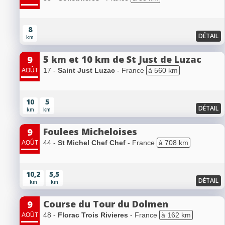
8
DÉTAIL
km
5 km et 10 km de St Just de Luzac
9
17 -
Saint Just Luzac
- France
à 560 km
AOÛT
10
5
DÉTAIL
km
km
Foulees Micheloises
9
44 -
St Michel Chef Chef
- France
à 708 km
AOÛT
10,2
5,5
DÉTAIL
km
km
Course du Tour du Dolmen
9
48 -
Florac Trois Rivieres
- France
à 162 km
AOÛT