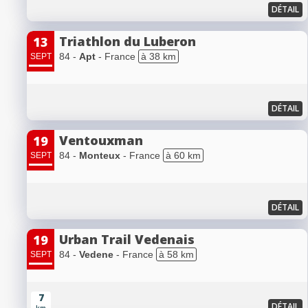
DÉTAIL
Triathlon du Luberon
13
84 -
Apt
- France
à 38 km
SEPT
DÉTAIL
Ventouxman
19
84 -
Monteux
- France
à 60 km
SEPT
DÉTAIL
Urban Trail Vedenais
19
84 -
Vedene
- France
à 58 km
SEPT
7
DÉTAIL