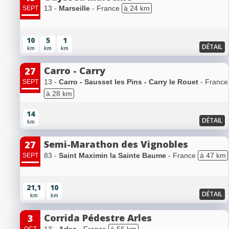
13 -
Marseille
- France
à 24 km
SEPT
10
5
1
DÉTAIL
km
km
km
Carro - Carry
27
13 -
Carro - Sausset les Pins - Carry le Rouet
- France
SEPT
à 28 km
14
DÉTAIL
km
Semi-Marathon des Vignobles
27
83 -
Saint Maximin la Sainte Baume
- France
à 47 km
SEPT
21,1
10
DÉTAIL
km
km
Corrida Pédestre Arles
3