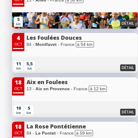
13 -
Arles
- France
à 56 km
OCT
5
DÉTAIL
km
Les Foulées Douces
4
84 -
Montfavet
- France
à 54 km
OCT
11
5,5
DÉTAIL
km
km
Aix en Foulees
18
13 -
Aix en Provence
- France
à 12 km
OCT
10
5
DÉTAIL
km
km
La Rose Pontétienne
18
84 -
Le Pontet
- France
à 59 km
OCT