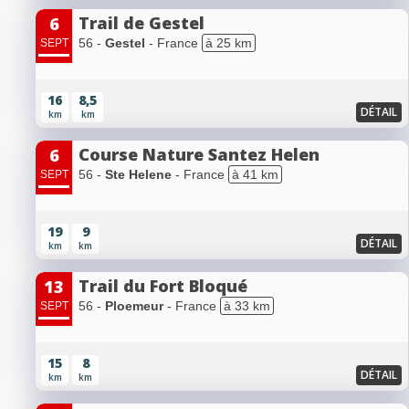
Trail de Gestel
6
56 -
Gestel
- France
à 25 km
SEPT
16
8,5
DÉTAIL
km
km
Course Nature Santez Helen
6
56 -
Ste Helene
- France
à 41 km
SEPT
19
9
DÉTAIL
km
km
Trail du Fort Bloqué
13
56 -
Ploemeur
- France
à 33 km
SEPT
15
8
DÉTAIL
km
km