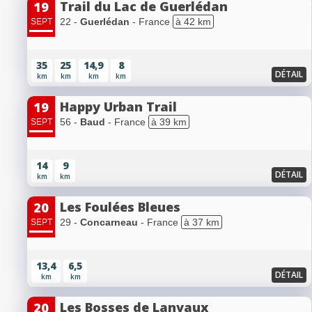
Trail du Lac de Guerlédan
19
22 -
Guerlédan
- France
à 42 km
SEPT
35
25
14,9
8
DÉTAIL
km
km
km
km
Happy Urban Trail
19
56 -
Baud
- France
à 39 km
SEPT
14
9
DÉTAIL
km
km
Les Foulées Bleues
20
29 -
Concarneau
- France
à 37 km
SEPT
13,4
6,5
DÉTAIL
km
km
Les Bosses de Lanvaux
20