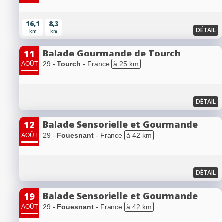
16,1
8,3
DÉTAIL
km
km
Balade Gourmande de Tourch
11
29 -
Tourch
- France
à 25 km
AOÛT
DÉTAIL
Balade Sensorielle et Gourmande
12
29 -
Fouesnant
- France
à 42 km
AOÛT
DÉTAIL
Balade Sensorielle et Gourmande
19
29 -
Fouesnant
- France
à 42 km
AOÛT