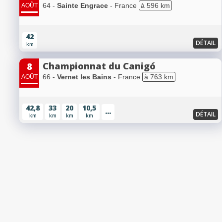
64 -
Sainte Engrace
- France
à 596 km
AOÛT
42
DÉTAIL
km
Championnat du Canigó
8
66 -
Vernet les Bains
- France
à 763 km
AOÛT
42,8
33
20
10,5
...
DÉTAIL
km
km
km
km