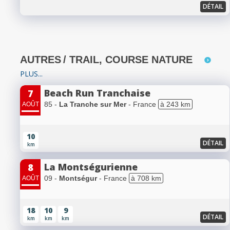
DÉTAIL
AUTRES
/ TRAIL, COURSE NATURE
PLUS...
Beach Run Tranchaise
7
85 -
La Tranche sur Mer
- France
à 243 km
AOÛT
10
DÉTAIL
km
La Montségurienne
8
09 -
Montségur
- France
à 708 km
AOÛT
18
10
9
DÉTAIL
km
km
km