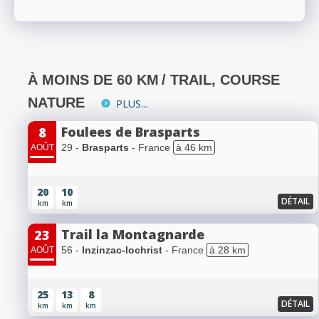
À MOINS DE 60 KM
/ TRAIL, COURSE
NATURE
PLUS...
Foulees de Brasparts
8
29 -
Brasparts
- France
à 46 km
AOÛT
20
10
DÉTAIL
km
km
Trail la Montagnarde
23
56 -
Inzinzac-lochrist
- France
à 28 km
AOÛT
25
13
8
DÉTAIL
km
km
km