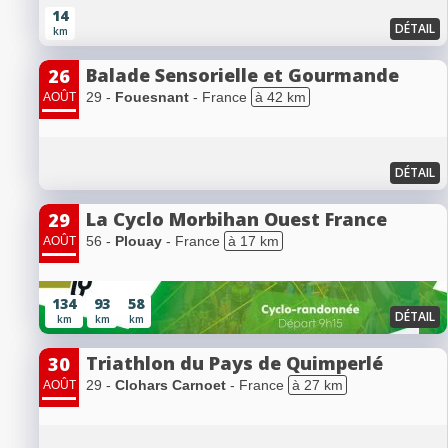
14
DÉTAIL
km
Balade Sensorielle et Gourmande
26
29 -
Fouesnant
- France
à 42 km
AOÛT
DÉTAIL
La Cyclo Morbihan Ouest France
29
56 -
Plouay
- France
à 17 km
AOÛT
134
93
58
DÉTAIL
km
km
km
Triathlon du Pays de Quimperlé
30
29 -
Clohars Carnoet
- France
à 27 km
AOÛT