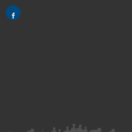
Divorce - Avocat à Strasbourg
Droit de la famille - Avocat à Strasbourg
Droit pénal - Avocat à Strasbourg
Droit des victimes - Avocat à Strasbourg
Droit immobilier - Avocat à Strasbourg
Droit du travail - Avocat à Strasbourg
Droit des contrats - Avocat à Strasbourg
Recouvrement des créances - Avocat à Strasbourg
Postulation et substitution - Avocat à Strasbourg