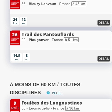
56 -
Bieuzy Lanvaux
- France
à 48 km
SEPT
24
12
DÉTAIL
km
km
Trail des Pantouflards
26
22 -
Plougonver
- France
à 51 km
SEPT
14,9
8
DÉTAIL
km
km
À MOINS DE 60 KM / TOUTES
DISCIPLINES
PLUS...
Foulées des Langoustines
9
56 -
Locmiquelic
- France
à 36 km
AOÛT