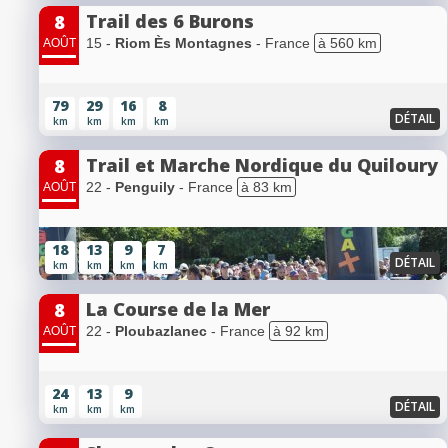
Trail des 6 Burons
8
15 -
Riom Ès Montagnes
- France
à 560 km
AOÛT
79
29
16
8
DÉTAIL
km
km
km
km
Trail et Marche Nordique du Quiloury
8
22 -
Penguily
- France
à 83 km
AOÛT
18
13
9
7
DÉTAIL
km
km
km
km
La Course de la Mer
8
22 -
Ploubazlanec
- France
à 92 km
AOÛT
24
13
9
DÉTAIL
km
km
km