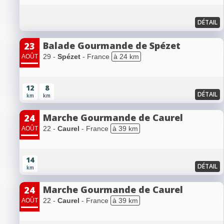
DÉTAIL
Balade Gourmande de Spézet
23
29 -
Spézet
- France
à 24 km
AOÛT
12
8
DÉTAIL
km
km
Marche Gourmande de Caurel
24
22 -
Caurel
- France
à 39 km
AOÛT
14
DÉTAIL
km
Marche Gourmande de Caurel
24
22 -
Caurel
- France
à 39 km
AOÛT