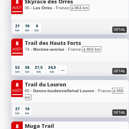
Skyrace des Orres
8
05 -
Les Orres
- France
à 864 km
AOÛT
21
10
6
DÉTAIL
km
km
km
Trail des Hauts Forts
8
74 -
Morzine-avoriaz
- France
à 802 km
AOÛT
52
36
27,5
24,5
...
DÉTAIL
km
km
km
km
Trail du Louron
8
65 -
Genos-loudenvielle/val Louron
- France
à 656
AOÛT
km
27
10
DÉTAIL
km
km
Muga Trail
8