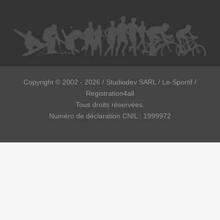
Copyright ©
2002 - 2026
/ Studiodev SARL / Le-Sportif /
Registration4all
Tous droits réservées.
Numéro de déclaration CNIL : 1999972