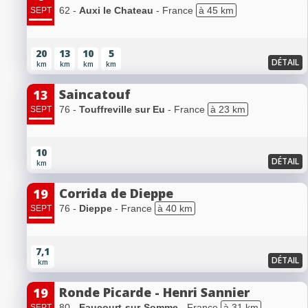
62 -
Auxi le Chateau
- France
à 45 km
SEPT
20
13
10
5
DÉTAIL
km
km
km
km
Saincatouf
13
76 -
Touffreville sur Eu
- France
à 23 km
SEPT
10
DÉTAIL
km
Corrida de Dieppe
19
76 -
Dieppe
- France
à 40 km
SEPT
7,1
DÉTAIL
km
Ronde Picarde - Henri Sannier
19
80 -
Eaucourt-sur-Somme
- France
à 31 km
SEPT