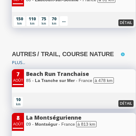
150
110
75
70
...
DÉTAIL
km
km
km
km
AUTRES
/ TRAIL, COURSE NATURE
PLUS...
Beach Run Tranchaise
7
85 -
La Tranche sur Mer
- France
à 478 km
AOÛT
10
DÉTAIL
km
La Montségurienne
8
09 -
Montségur
- France
à 813 km
AOÛT