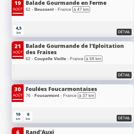
Balade Gourmande en Ferme
19
62 -
Beussent
- France
à 47 km
AOÛT
4,5
DÉTAIL
km
Balade Gourmande de l'Eploitation
21
des Fraises
AOÛT
62 -
Coupelle Vieille
- France
à 58 km
DÉTAIL
Foulées Foucarmontaises
30
76 -
Foucarmont
- France
à 37 km
AOÛT
10
6
DÉTAIL
km
km
Rand'Auxi
6