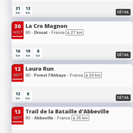
21
12
DÉTAIL
km
km
La Cro Magnon
30
80 -
Drucat
- France
à 27 km
AOÛT
16
10
8
DÉTAIL
km
km
km
Laura Run
12
80 -
Forest l'Abbaye
- France
à 24 km
SEPT
13
8
DÉTAIL
km
km
Trail de la Bataille d'Abbeville
13
80 -
Abbeville
- France
à 26 km
SEPT