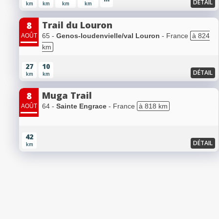
DÉTAIL
km
km
km
km
Trail du Louron
8
65 -
Genos-loudenvielle/val Louron
- France
à 824
AOÛT
km
27
10
DÉTAIL
km
km
Muga Trail
8
64 -
Sainte Engrace
- France
à 818 km
AOÛT
42
DÉTAIL
km