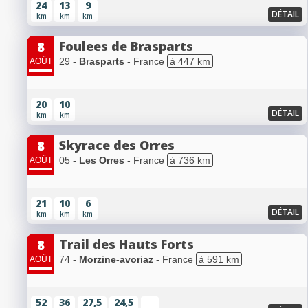
24
13
9
DÉTAIL
km
km
km
Foulees de Brasparts
8
29 -
Brasparts
- France
à 447 km
AOÛT
20
10
DÉTAIL
km
km
Skyrace des Orres
8
05 -
Les Orres
- France
à 736 km
AOÛT
21
10
6
DÉTAIL
km
km
km
Trail des Hauts Forts
8
74 -
Morzine-avoriaz
- France
à 591 km
AOÛT
52
36
27,5
24,5
...