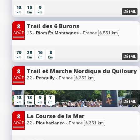
18
10
9
DÉTAIL
km
km
km
Trail des 6 Burons
8
15 -
Riom Ès Montagnes
- France
à 551 km
AOÛT
79
29
16
8
DÉTAIL
km
km
km
km
Trail et Marche Nordique du Quiloury
8
22 -
Penguily
- France
à 352 km
AOÛT
18
13
9
7
DÉTAIL
km
km
km
km
La Course de la Mer
8
22 -
Ploubazlanec
- France
à 361 km
AOÛT