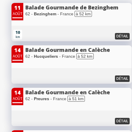
Balade Gourmande de Bezinghem
11
62 -
Bezinghem
- France
à 52 km
AOÛT
10
DÉTAIL
km
Balade Gourmande en Calèche
14
62 -
Hucqueliers
- France
à 52 km
AOÛT
DÉTAIL
Balade Gourmande en Calèche
14
62 -
Preures
- France
à 51 km
AOÛT
DÉTAIL