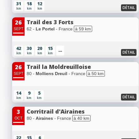
31
18
12
DÉTAIL
km
km
km
Trail des 3 Forts
26
62 -
Le Portel
- France
à 59 km
SEPT
42
30
20
15
...
DÉTAIL
km
km
km
km
Trail la Moldreuilloise
26
80 -
Molliens Dreuil
- France
à 50 km
SEPT
14
9
5
DÉTAIL
km
km
km
Corritrail d'Airaines
3
80 -
Airaines
- France
à 40 km
OCT
22
15
6