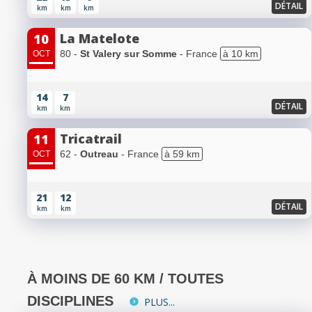
DÉTAIL
km
km
km
La Matelote
10
80 -
St Valery sur Somme
- France
à 10 km
OCT
14
7
DÉTAIL
km
km
Tricatrail
11
62 -
Outreau
- France
à 59 km
OCT
21
12
DÉTAIL
km
km
À MOINS DE 60 KM / TOUTES
DISCIPLINES
PLUS...