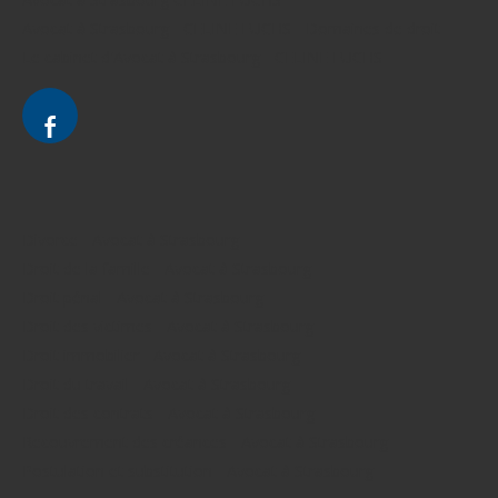
Avocat à Strasbourg - CELINE FUCHS - Domaines de droit
Le cabinet d'Avocat à Strasbourg - CELINE FUCHS
Divorce - Avocat à Strasbourg
Droit de la famille - Avocat à Strasbourg
Droit pénal - Avocat à Strasbourg
Droit des victimes - Avocat à Strasbourg
Droit immobilier - Avocat à Strasbourg
Droit du travail - Avocat à Strasbourg
Droit des contrats - Avocat à Strasbourg
Recouvrement des créances - Avocat à Strasbourg
Postulation et substitution - Avocat à Strasbourg