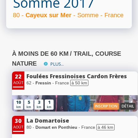
Somme 2017
RÉSULTATS
80 -
Cayeux sur Mer
- Somme - France
PHOTOS/VIDÉOS
À MOINS DE 60 KM
/ TRAIL, COURSE
NATURE
PLUS...
BLOG
Foulées Fressinoises Cardon Frères
22
62 -
Fressin
- France
à 50 km
AOÛT
ORGANISATEURS
10
5
3
1
INSCRIPTION
DÉTAIL
km
km
km
km
PLUS...
La Domartoise
30
80 -
Domart en Ponthieu
- France
à 46 km
AOÛT