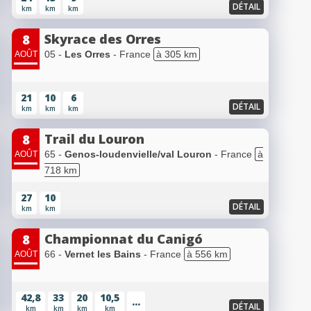
DÉTAIL
km
km
km
Skyrace des Orres
8
05 -
Les Orres
- France
à 305 km
AOÛT
21
10
6
DÉTAIL
km
km
km
Trail du Louron
8
65 -
Genos-loudenvielle/val Louron
- France
à
AOÛT
718 km
27
10
DÉTAIL
km
km
Championnat du Canigó
8
66 -
Vernet les Bains
- France
à 556 km
AOÛT
42,8
33
20
10,5
...
DÉTAIL
km
km
km
km