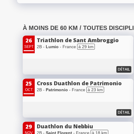
À MOINS DE 60 KM / TOUTES DISCIPL
Triathlon de Sant Ambroggio
26
2B -
Lumio
- France
à 29 km
SEPT
DÉTAIL
Cross Duathlon de Patrimonio
25
2B -
Patrimonio
- France
à 23 km
OCT
DÉTAIL
Duathlon du Nebbiu
29
2B -
Saint Florent
- France
à 18 km
NOV