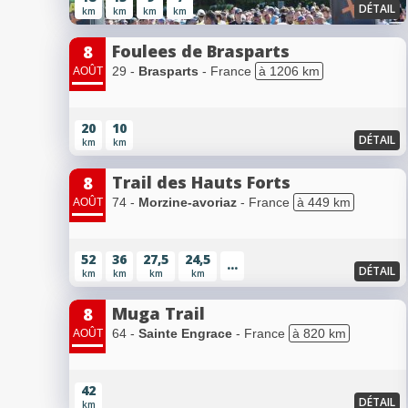
DÉTAIL
km
km
km
km
Foulees de Brasparts
8
29 -
Brasparts
- France
à 1206 km
AOÛT
20
10
DÉTAIL
km
km
Trail des Hauts Forts
8
74 -
Morzine-avoriaz
- France
à 449 km
AOÛT
52
36
27,5
24,5
...
DÉTAIL
km
km
km
km
Muga Trail
8
64 -
Sainte Engrace
- France
à 820 km
AOÛT
42
DÉTAIL
km