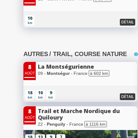
10
DÉTAIL
km
AUTRES
/ TRAIL, COURSE NATURE
La Montségurienne
8
09 -
Montségur
- France
à 602 km
AOÛT
18
10
9
DÉTAIL
km
km
km
Trail et Marche Nordique du
8
Quiloury
AOÛT
22 -
Penguily
- France
à 1116 km
18
13
9
7