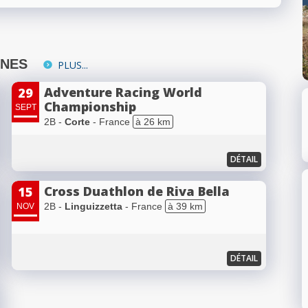
INES
PLUS...
Adventure Racing World
29
Championship
SEPT
2B -
Corte
- France
à 26 km
DÉTAIL
Cross Duathlon de Riva Bella
15
2B -
Linguizzetta
- France
à 39 km
NOV
DÉTAIL