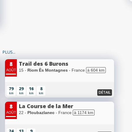
PLUS...
Trail des 6 Burons
8
15 -
Riom Ès Montagnes
- France
à 604 km
AOÛT
79
29
16
8
DÉTAIL
km
km
km
km
La Course de la Mer
8
22 -
Ploubazlanec
- France
à 1174 km
AOÛT
24
13
9