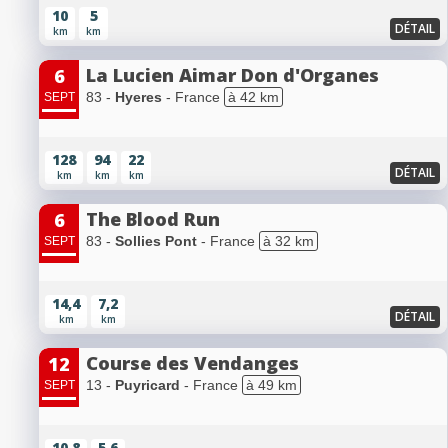
10
5
DÉTAIL
km
km
La Lucien Aimar Don d'Organes
6
83 -
Hyeres
- France
à 42 km
SEPT
128
94
22
DÉTAIL
km
km
km
The Blood Run
6
83 -
Sollies Pont
- France
à 32 km
SEPT
14,4
7,2
DÉTAIL
km
km
Course des Vendanges
12
13 -
Puyricard
- France
à 49 km
SEPT
10,8
5,6