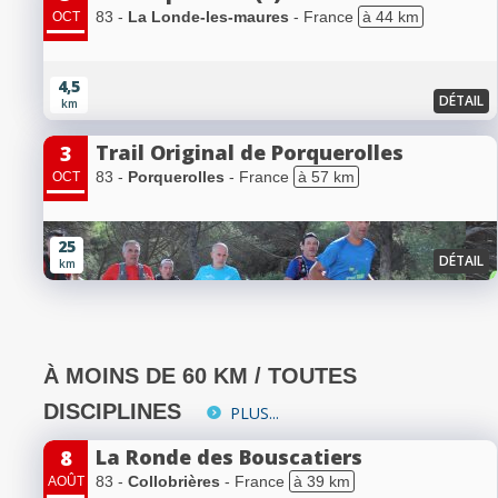
83 -
La Londe-les-maures
- France
à 44 km
OCT
4,5
DÉTAIL
km
Trail Original de Porquerolles
3
83 -
Porquerolles
- France
à 57 km
OCT
25
DÉTAIL
km
À MOINS DE 60 KM / TOUTES
DISCIPLINES
PLUS...
La Ronde des Bouscatiers
8
83 -
Collobrières
- France
à 39 km
AOÛT