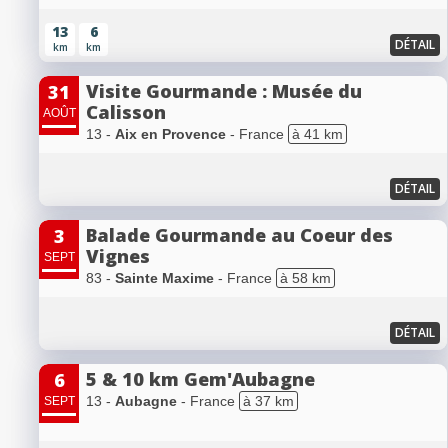
13
6
DÉTAIL
km
km
Visite Gourmande : Musée du
31
Calisson
AOÛT
13 -
Aix en Provence
- France
à 41 km
DÉTAIL
Balade Gourmande au Coeur des
3
Vignes
SEPT
83 -
Sainte Maxime
- France
à 58 km
DÉTAIL
5 & 10 km Gem'Aubagne
6
13 -
Aubagne
- France
à 37 km
SEPT