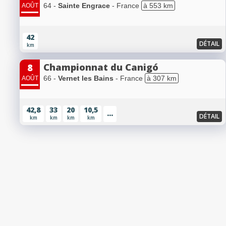
64 -
Sainte Engrace
- France
à 553 km
AOÛT
42
DÉTAIL
km
Championnat du Canigó
8
66 -
Vernet les Bains
- France
à 307 km
AOÛT
42,8
33
20
10,5
...
DÉTAIL
km
km
km
km