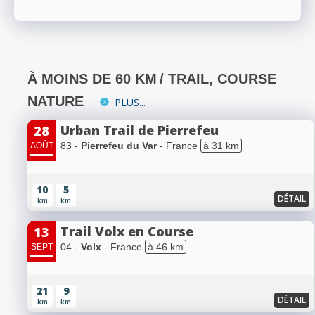
À MOINS DE 60 KM
/ TRAIL, COURSE
NATURE
PLUS...
Urban Trail de Pierrefeu
28
83 -
Pierrefeu du Var
- France
à 31 km
AOÛT
10
5
DÉTAIL
km
km
Trail Volx en Course
13
04 -
Volx
- France
à 46 km
SEPT
21
9
DÉTAIL
km
km