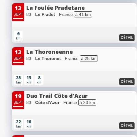
La Foulée Pradetane
13
83 -
Le Pradet
- France
à 41 km
SEPT
6
DÉTAIL
km
La Thoroneenne
13
83 -
Le Thoronet
- France
à 28 km
SEPT
25
13
8
DÉTAIL
km
km
km
Duo Trail Côte d'Azur
19
83 -
Côte d'Azur
- France
à 23 km
SEPT
22
10
DÉTAIL
km
km