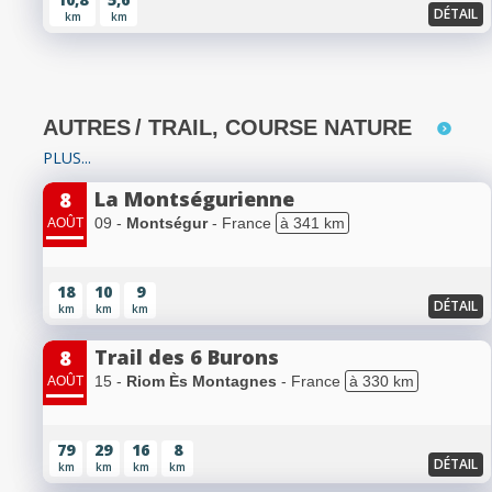
DÉTAIL
km
km
AUTRES
/ TRAIL, COURSE NATURE
PLUS...
La Montségurienne
8
09 -
Montségur
- France
à 341 km
AOÛT
18
10
9
DÉTAIL
km
km
km
Trail des 6 Burons
8
15 -
Riom Ès Montagnes
- France
à 330 km
AOÛT
79
29
16
8
DÉTAIL
km
km
km
km