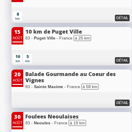
8
DÉTAIL
km
10 km de Puget Ville
15
83 -
Puget Ville
- France
à 25 km
AOÛT
10
5
DÉTAIL
km
km
Balade Gourmande au Coeur des
20
Vignes
AOÛT
83 -
Sainte Maxime
- France
à 58 km
DÉTAIL
Foulees Neoulaises
30
83 -
Neoules
- France
à 19 km
AOÛT