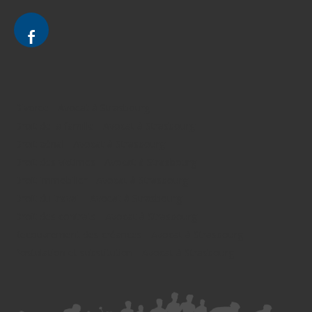
Divorce - Avocat à Strasbourg
Droit de la famille - Avocat à Strasbourg
Droit pénal - Avocat à Strasbourg
Droit des victimes - Avocat à Strasbourg
Droit immobilier - Avocat à Strasbourg
Droit du travail - Avocat à Strasbourg
Droit des contrats - Avocat à Strasbourg
Recouvrement des créances - Avocat à Strasbourg
Postulation et substitution - Avocat à Strasbourg