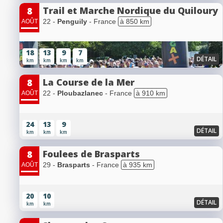
Trail et Marche Nordique du Quiloury
8
22 -
Penguily
- France
à 850 km
AOÛT
18
13
9
7
DÉTAIL
km
km
km
km
La Course de la Mer
8
22 -
Ploubazlanec
- France
à 910 km
AOÛT
24
13
9
DÉTAIL
km
km
km
Foulees de Brasparts
8
29 -
Brasparts
- France
à 935 km
AOÛT
20
10
DÉTAIL
km
km