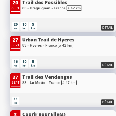
Trail des Possibles
20
83 -
Draguignan
- France
à 42 km
SEPT
20
10
5
DÉTAIL
km
km
km
Urban Trail de Hyeres
27
83 -
Hyeres
- France
à 42 km
SEPT
16
10
5
DÉTAIL
km
km
km
Trail des Vendanges
27
83 -
La Motte
- France
à 47 km
SEPT
11
DÉTAIL
km
Courir pour Elle(s)
3