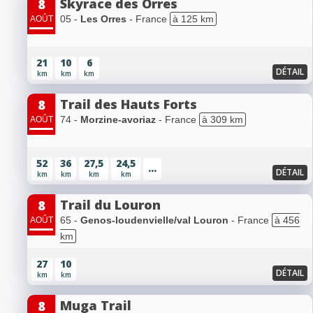
Skyrace des Orres
8
05 -
Les Orres
- France
à 125 km
AOÛT
21
10
6
DÉTAIL
km
km
km
Trail des Hauts Forts
8
74 -
Morzine-avoriaz
- France
à 309 km
AOÛT
52
36
27,5
24,5
...
DÉTAIL
km
km
km
km
Trail du Louron
8
65 -
Genos-loudenvielle/val Louron
- France
à 456
AOÛT
km
27
10
DÉTAIL
km
km
Muga Trail
8